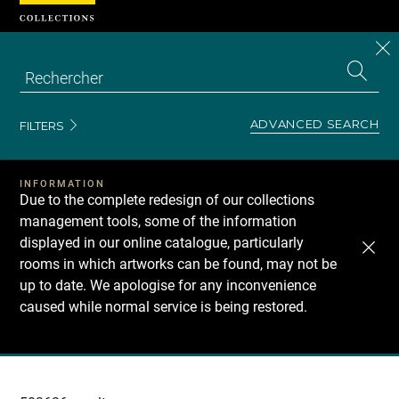
Cookies management panel
CL
Search
the
EN
S
collecti
Z
Se
ADVANCED SEARCH
FILTERS
INFORMATION
Due to the complete redesign of our collections
management tools, some of the information
displayed in our online catalogue, particularly
rooms in which artworks can be found, may not be
up to date. We apologise for any inconvenience
caused while normal service is being restored.
Recherche
dans
les