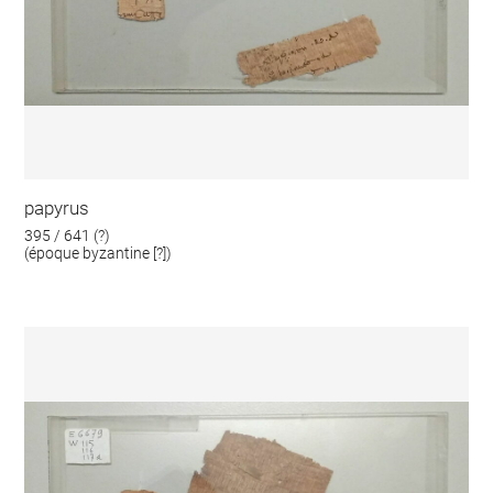
papyrus
395 / 641 (?)
(époque byzantine [?])