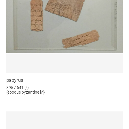
papyrus
395 / 641 (?)
(époque byzantine [?])