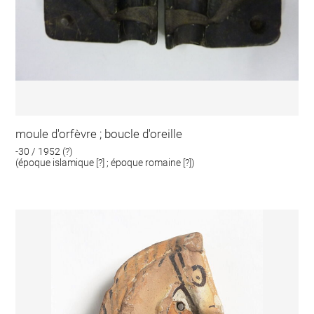
moule d'orfèvre ; boucle d'oreille
-30 / 1952 (?)
(époque islamique [?] ; époque romaine [?])