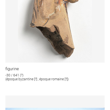
figurine
-30 / 641 (?)
(époque byzantine [?] ; époque romaine [?])