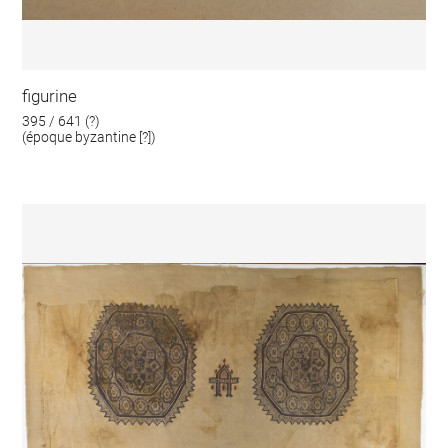
figurine
395 / 641 (?)
(époque byzantine [?])