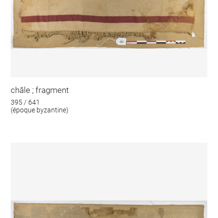
châle ; fragment
395 / 641
(époque byzantine)