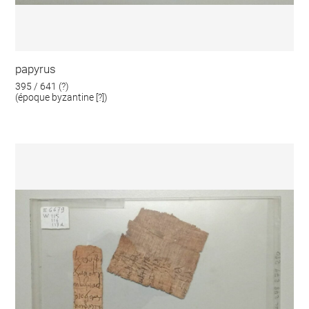
papyrus
395 / 641 (?)
(époque byzantine [?])