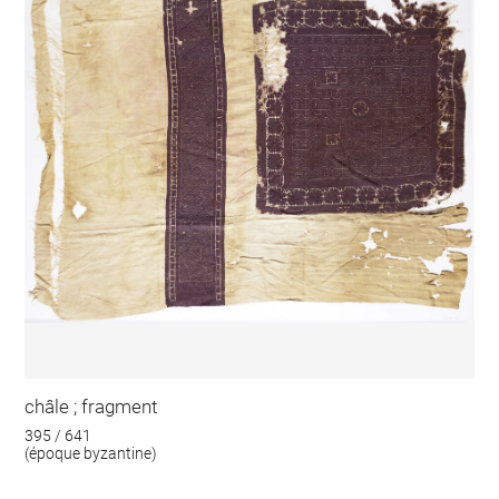
châle ; fragment
395 / 641
(époque byzantine)