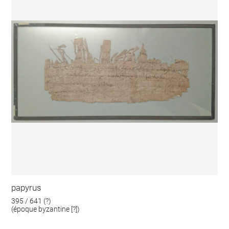
papyrus
395 / 641 (?)
(époque byzantine [?])