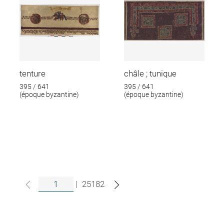
tenture
châle ; tunique
395 / 641
395 / 641
(époque byzantine)
(époque byzantine)
|
25182