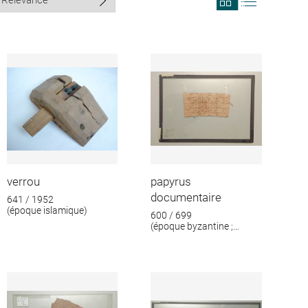
search
search
results
results
in
as
grid
list
format
verrou
papyrus
documentaire
641 / 1952
(époque islamique)
600 / 699
(époque byzantine ;
époque islamique)