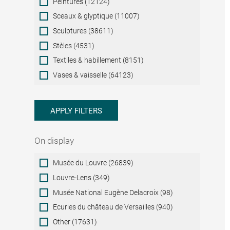
Peintures (12124)
Sceaux & glyptique (11007)
Sculptures (38611)
Stèles (4531)
Textiles & habillement (8151)
Vases & vaisselle (64123)
APPLY FILTERS
On display
On
Musée du Louvre (26839)
display
Louvre-Lens (349)
Musée National Eugène Delacroix (98)
Ecuries du château de Versailles (940)
Other (17631)