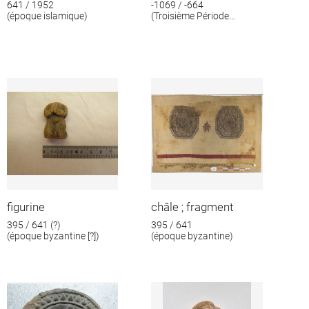
641 / 1952
-1069 / -664
(époque islamique)
(Troisième Période
intermédiaire)
figurine
châle ; fragment
395 / 641 (?)
395 / 641
(époque byzantine [?])
(époque byzantine)