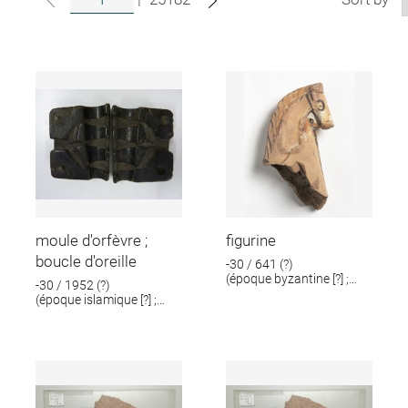
moule d'orfèvre ;
figurine
boucle d'oreille
-30 / 641 (?)
(époque byzantine [?] ;
-30 / 1952 (?)
époque romaine [?])
(époque islamique [?] ;
époque romaine [?])