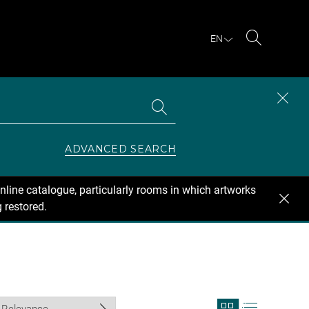
EN
Search
Search
CLOS
the
collections
SEAR
ZONE
ADVANCED SEARCH
nline catalogue, particularly rooms in which artworks
 restored.
View
View