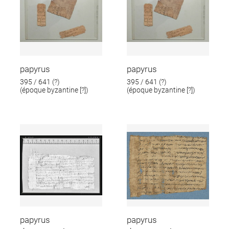
papyrus
papyrus
395 / 641 (?)
395 / 641 (?)
(époque byzantine [?])
(époque byzantine [?])
papyrus
papyrus