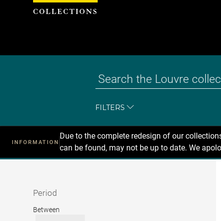
Cookies management panel
FILTERS
Due to the complete redesign of our collectio
INFORMATION
can be found, may not be up to date. We apolo
Recherche
dans
les
collections
Period
Period
Between