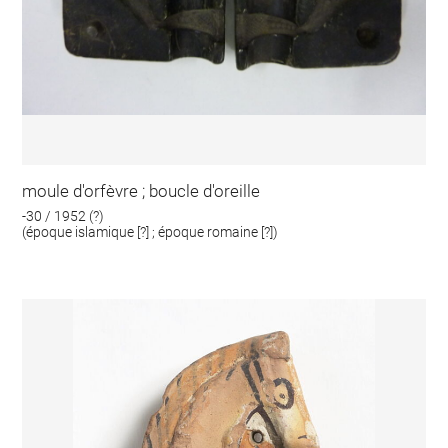
moule d'orfèvre ; boucle d'oreille
-30 / 1952 (?)
(époque islamique [?] ; époque romaine [?])