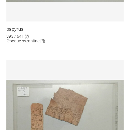
papyrus
395 / 641 (?)
(époque byzantine [?])