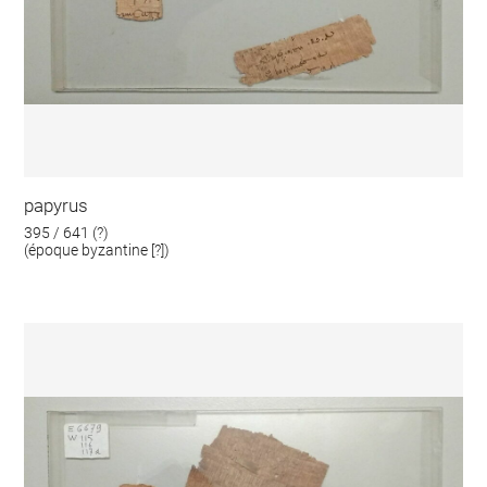
papyrus
395 / 641 (?)
(époque byzantine [?])