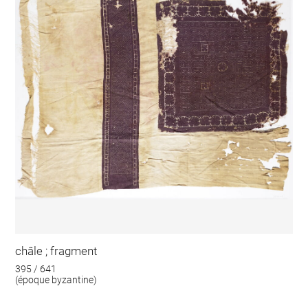
châle ; fragment
395 / 641
(époque byzantine)