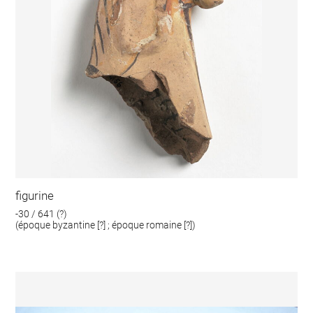
figurine
-30 / 641 (?)
(époque byzantine [?] ; époque romaine [?])