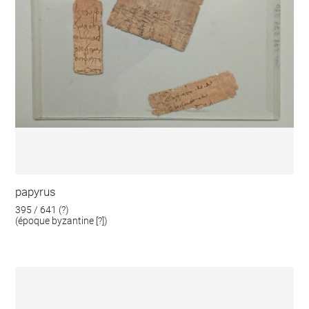
papyrus
395 / 641 (?)
(époque byzantine [?])