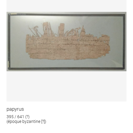
papyrus
395 / 641 (?)
(époque byzantine [?])