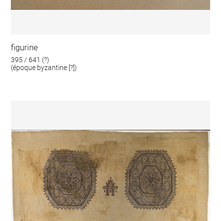
figurine
395 / 641 (?)
(époque byzantine [?])