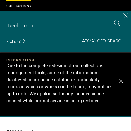
Cookies management panel
CL
Search
the
EN
S
collecti
Z
Se
ADVANCED SEARCH
FILTERS
INFORMATION
Due to the complete redesign of our collections
management tools, some of the information
displayed in our online catalogue, particularly
rooms in which artworks can be found, may not be
up to date. We apologise for any inconvenience
caused while normal service is being restored.
Recherche
dans
les