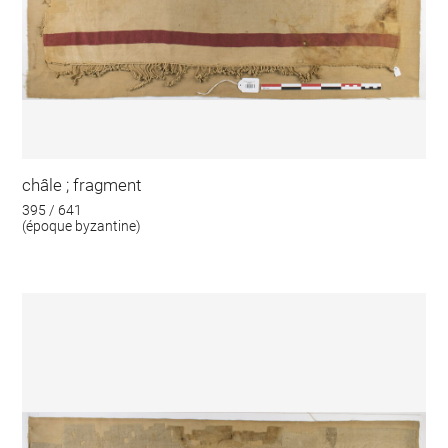
châle ; fragment
395 / 641
(époque byzantine)