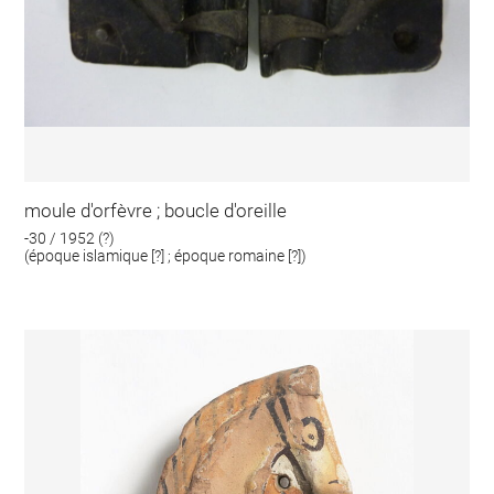
moule d'orfèvre ; boucle d'oreille
-30 / 1952 (?)
(époque islamique [?] ; époque romaine [?])