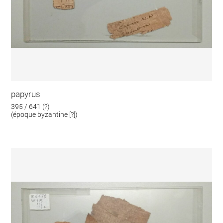
papyrus
395 / 641 (?)
(époque byzantine [?])