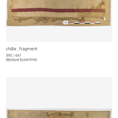
châle ; fragment
395 / 641
(époque byzantine)