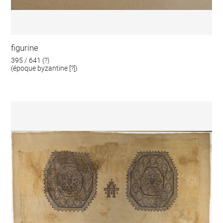
figurine
395 / 641 (?)
(époque byzantine [?])