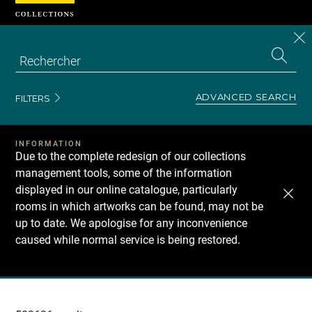
Cookies management panel
CL
Search
the
EN
S
collecti
Z
Se
ADVANCED SEARCH
FILTERS
INFORMATION
Due to the complete redesign of our collections
management tools, some of the information
displayed in our online catalogue, particularly
rooms in which artworks can be found, may not be
up to date. We apologise for any inconvenience
caused while normal service is being restored.
Recherche
dans
les