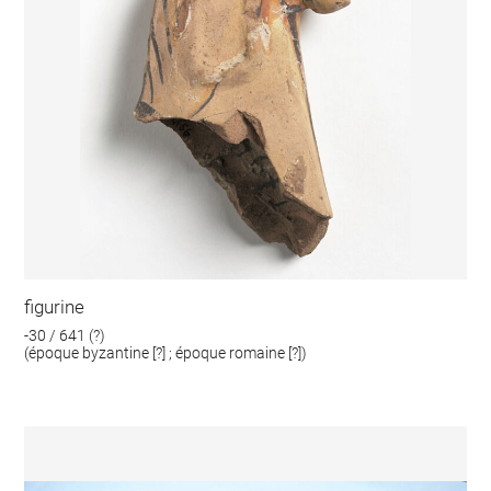
figurine
-30 / 641 (?)
(époque byzantine [?] ; époque romaine [?])