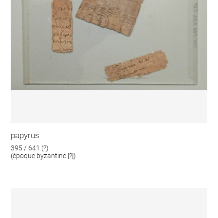
papyrus
395 / 641 (?)
(époque byzantine [?])