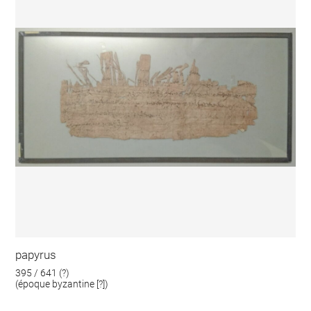
papyrus
395 / 641 (?)
(époque byzantine [?])