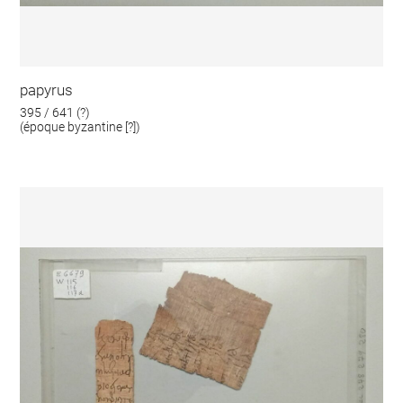
papyrus
395 / 641 (?)
(époque byzantine [?])