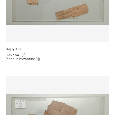
papyrus
395 / 641 (?)
(époque byzantine [?])