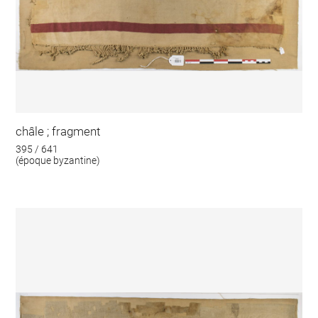
châle ; fragment
395 / 641
(époque byzantine)