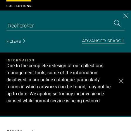
Cookies management panel
CL
Search
the
EN
S
collecti
Z
Se
ADVANCED SEARCH
FILTERS
INFORMATION
Due to the complete redesign of our collections
management tools, some of the information
displayed in our online catalogue, particularly
rooms in which artworks can be found, may not be
up to date. We apologise for any inconvenience
caused while normal service is being restored.
Recherche
dans
les