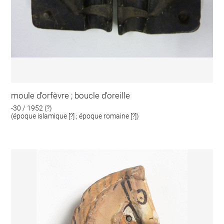
moule d'orfèvre ; boucle d'oreille
-30 / 1952 (?)
(époque islamique [?] ; époque romaine [?])