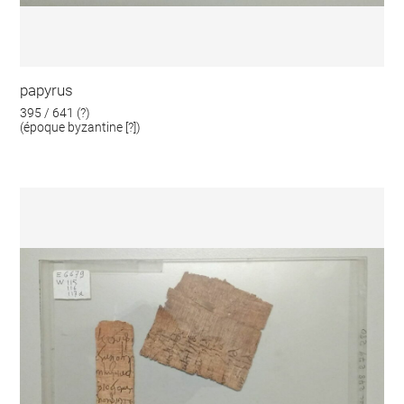
papyrus
395 / 641 (?)
(époque byzantine [?])