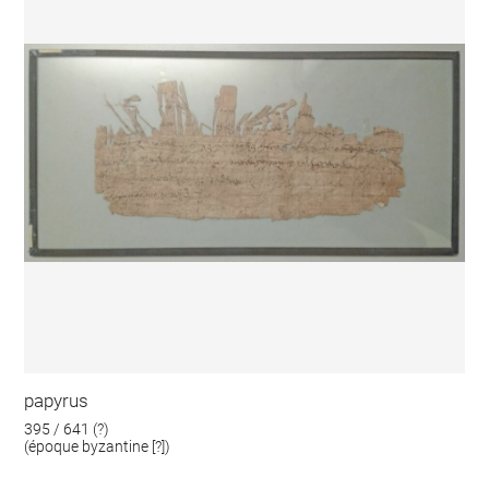
papyrus
395 / 641 (?)
(époque byzantine [?])