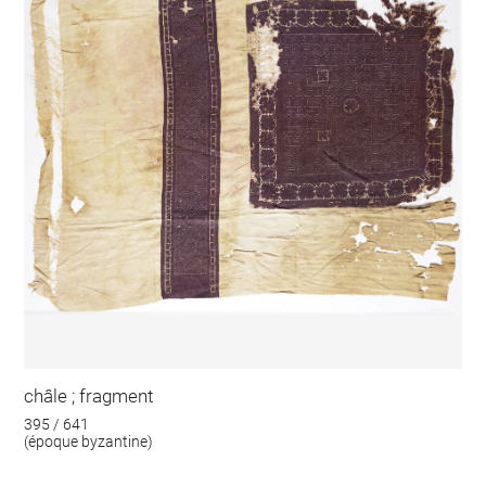
châle ; fragment
395 / 641
(époque byzantine)