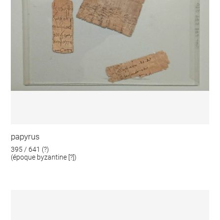
papyrus
395 / 641 (?)
(époque byzantine [?])