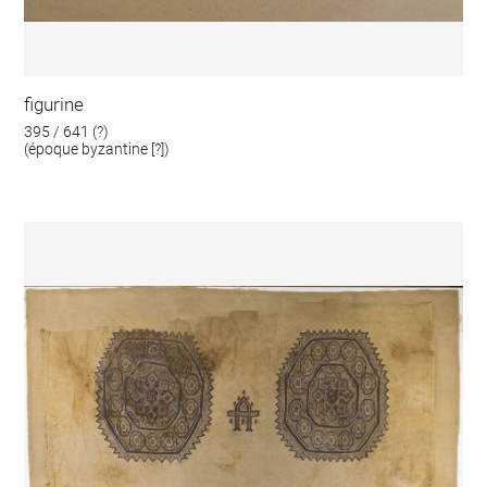
figurine
395 / 641 (?)
(époque byzantine [?])