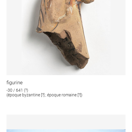
figurine
-30 / 641 (?)
(époque byzantine [?] ; époque romaine [?])