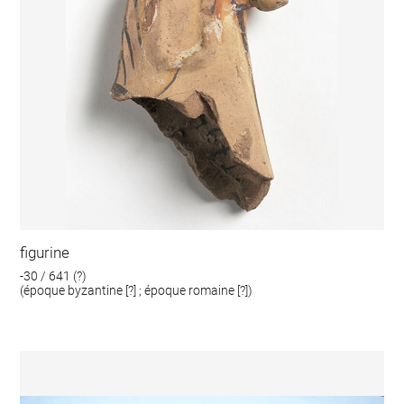
figurine
-30 / 641 (?)
(époque byzantine [?] ; époque romaine [?])