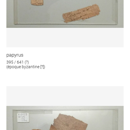
papyrus
395 / 641 (?)
(époque byzantine [?])