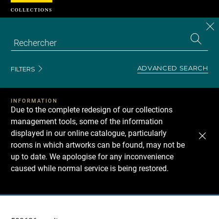
Cookies management panel
CL
Search
the
EN
S
collecti
Z
Se
ADVANCED SEARCH
FILTERS
INFORMATION
Due to the complete redesign of our collections
management tools, some of the information
displayed in our online catalogue, particularly
rooms in which artworks can be found, may not be
up to date. We apologise for any inconvenience
caused while normal service is being restored.
Recherche
dans
les