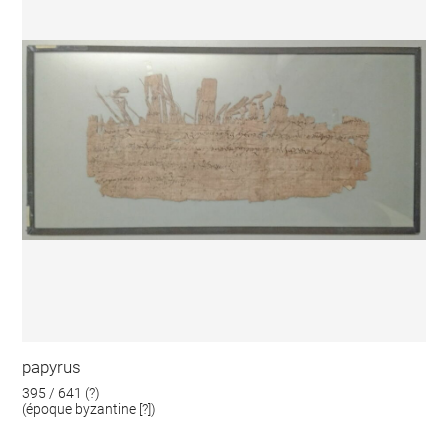
papyrus
395 / 641 (?)
(époque byzantine [?])