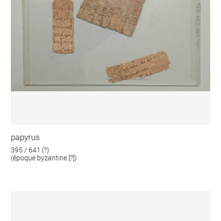
papyrus
395 / 641 (?)
(époque byzantine [?])