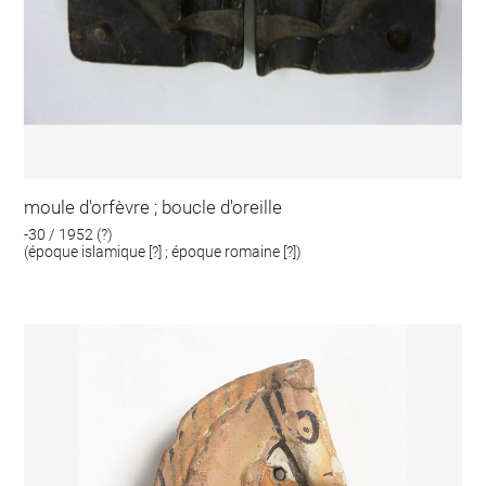
moule d'orfèvre ; boucle d'oreille
-30 / 1952 (?)
(époque islamique [?] ; époque romaine [?])