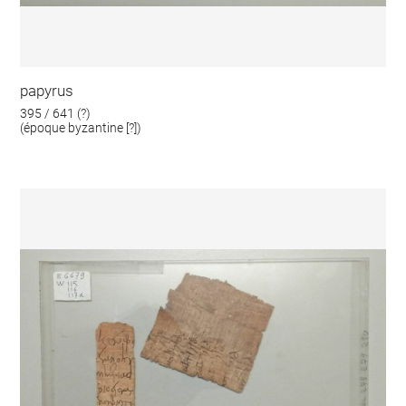
papyrus
395 / 641 (?)
(époque byzantine [?])