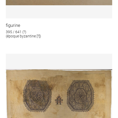
figurine
395 / 641 (?)
(époque byzantine [?])