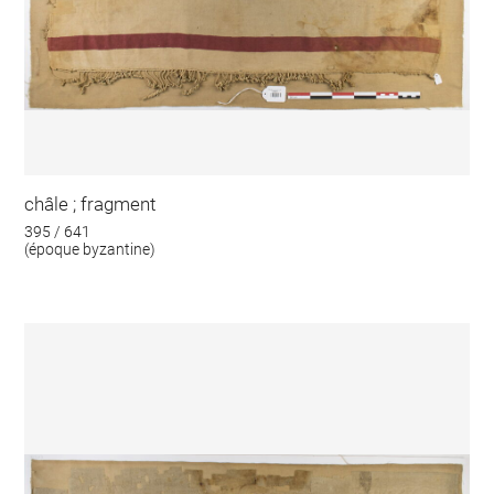
châle ; fragment
395 / 641
(époque byzantine)