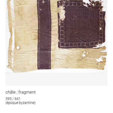
châle ; fragment
395 / 641
(époque byzantine)