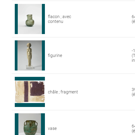
flacon ; avec
6
contenu
(
-
figurine
(
i
3
châle ; fragment
(
6
vase
(