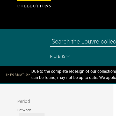
Cookies management panel
FILTERS
Due to the complete redesign of our collectio
INFORMATION
can be found, may not be up to date. We apolo
Recherche
dans
les
collections
Period
Period
Between