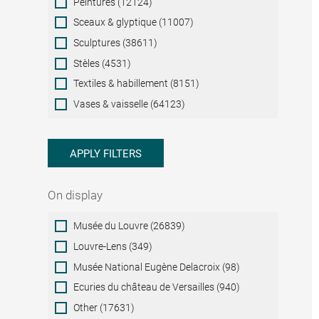
Peintures (12124)
Sceaux & glyptique (11007)
Sculptures (38611)
Stèles (4531)
Textiles & habillement (8151)
Vases & vaisselle (64123)
APPLY FILTERS
On display
On
Musée du Louvre (26839)
display
Louvre-Lens (349)
Musée National Eugène Delacroix (98)
Ecuries du château de Versailles (940)
Other (17631)