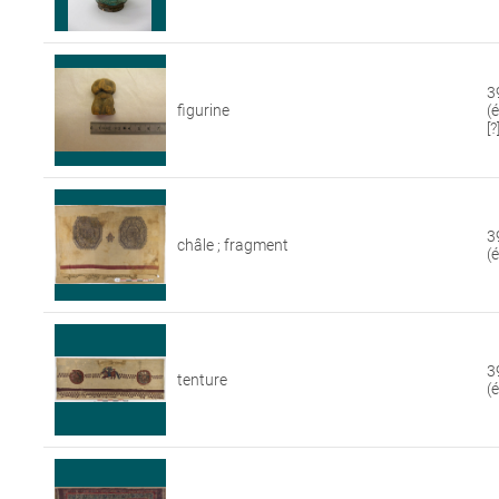
3
figurine
(
[?
3
châle ; fragment
(
3
tenture
(