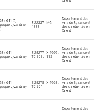
Orient
Département des
95 / 641 (?)
E 22337 ; MG
Arts de Byzance et
époque byzantine
4838
des chrétientés en
])
Orient
Département des
95 / 641
E 25277 ; X 4969 ;
Arts de Byzance et
époque byzantine)
TC 863 ; I 112
des chrétientés en
Orient
Département des
95 / 641
E 25278 ; X 4965 ;
Arts de Byzance et
époque byzantine)
TC 864
des chrétientés en
Orient
Département des