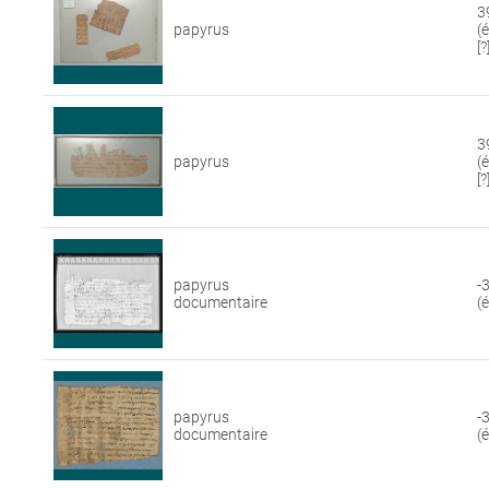
3
papyrus
(
[?
3
papyrus
(
[?
papyrus
-
documentaire
(
papyrus
-
documentaire
(