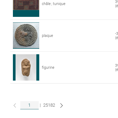
3
châle ; tunique
(
-
plaque
(
3
figurine
(
|
25182