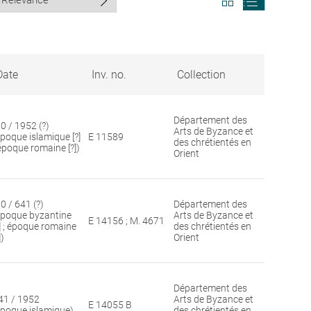
search
search
results
results
in
as
grid
list
format
Date
Inv. no.
Collection
Département des
30 / 1952 (?)
Arts de Byzance et
époque islamique [?]
E 11589
des chrétientés en
 époque romaine [?])
Orient
0 / 641 (?)
Département des
époque byzantine
Arts de Byzance et
E 14156 ; M. 4671
?] ; époque romaine
des chrétientés en
])
Orient
Département des
41 / 1952
Arts de Byzance et
E 14055 B
époque islamique)
des chrétientés en