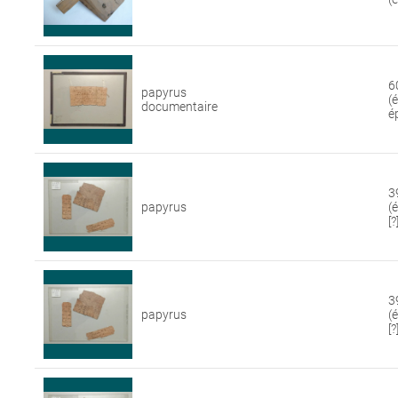
6
papyrus
(
documentaire
é
3
papyrus
(
[?
3
papyrus
(
[?