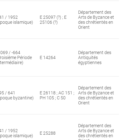
Département des
41 / 1952
E 25097 (?) ; E
Arts de Byzance et
époque islamique)
25106 (?)
des chrétientés en
Orient
1069 / -664
Département des
Troisième Période
E 14264
Antiquités
ntermédiaire)
égyptiennes
Département des
95 / 641
E 26118 ; AC 151 ;
Arts de Byzance et
époque byzantine)
PH 105 ; C 50
des chrétientés en
Orient
Département des
41 / 1952
Arts de Byzance et
E 25288
époque islamique)
des chrétientés en