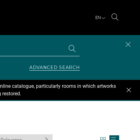
EN
Search
Search
CLOS
the
collections
SEAR
ZONE
ADVANCED SEARCH
nline catalogue, particularly rooms in which artworks
 restored.
View
View