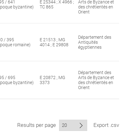
95 / 641
E 25344 ; X 4966 ;
Arts de Byzance et
époque byzantine)
TC 865
des chrétientés en
Orient
Département des
30 / 395
E 21513 ; MG
Antiquités
époque romaine)
4014 ; E 29808
égyptiennes
Département des
95 / 695
E 20872 ; MG
Arts de Byzance et
époque byzantine)
3373
des chrétientés en
Orient
Results per page
Export .csv