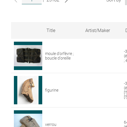
Title
Artist/Maker
Search
results
for
-
moule d'orfèvre ;
artworks
(
boucle d'oreille
in
;
the
Louvre
collections
-3
(
figurine
[
[?
6
verrou
(