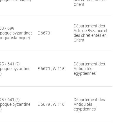
Orient
Département des
00 / 699
Arts de Byzance et
époque byzantine ;
E 6673
des chrétientés en
poque islamique)
Orient
95 / 641 (?)
Département des
époque byzantine
E 6679 ; W 115
Antiquités
])
égyptiennes
95 / 641 (?)
Département des
époque byzantine
E 6679 ; W 116
Antiquités
])
égyptiennes