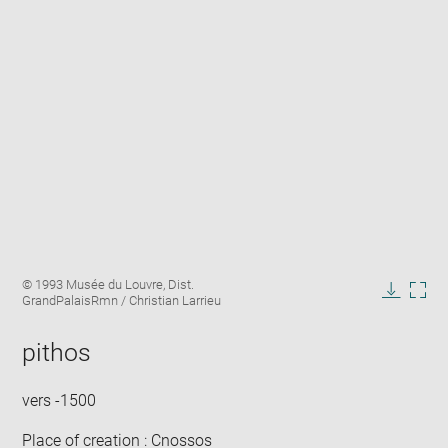
Enlarge
Image
© 1993 Musée du Louvre, Dist.
image
caption:
GrandPalaisRmn / Christian Larrieu
in
Downlo
Enla
new
image
ima
window
pithos
in
new
win
vers -1500
Place of creation : Cnossos