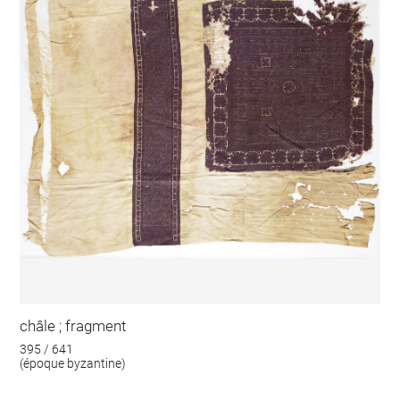
châle ; fragment
395 / 641
(époque byzantine)