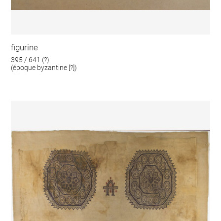
figurine
395 / 641 (?)
(époque byzantine [?])