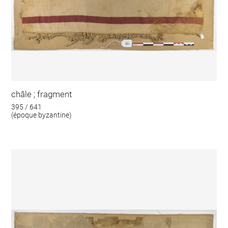
châle ; fragment
395 / 641
(époque byzantine)