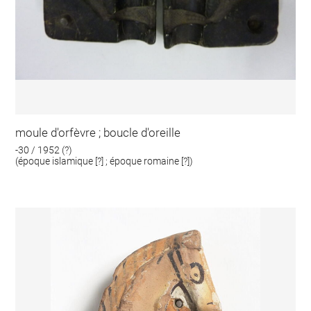
moule d'orfèvre ; boucle d'oreille
-30 / 1952 (?)
(époque islamique [?] ; époque romaine [?])