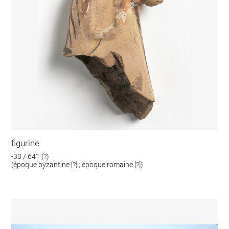
figurine
-30 / 641 (?)
(époque byzantine [?] ; époque romaine [?])