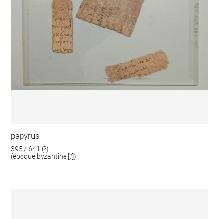
papyrus
395 / 641 (?)
(époque byzantine [?])