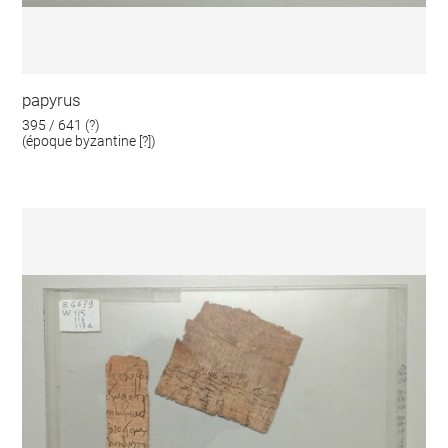
papyrus
395 / 641 (?)
(époque byzantine [?])