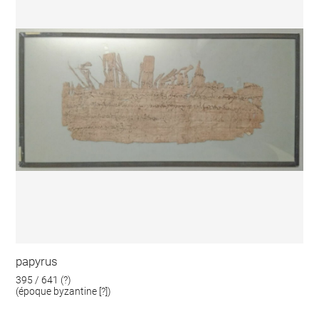
papyrus
395 / 641 (?)
(époque byzantine [?])