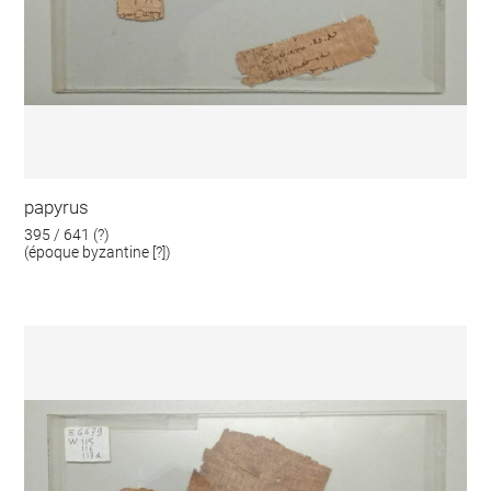
papyrus
395 / 641 (?)
(époque byzantine [?])