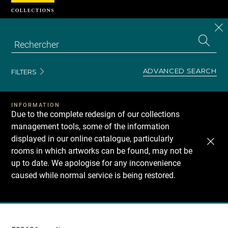
Cookies management panel
CL
Search
the
EN
S
collecti
Z
Se
ADVANCED SEARCH
FILTERS
INFORMATION
Due to the complete redesign of our collections
management tools, some of the information
displayed in our online catalogue, particularly
rooms in which artworks can be found, may not be
up to date. We apologise for any inconvenience
caused while normal service is being restored.
Recherche
dans
les