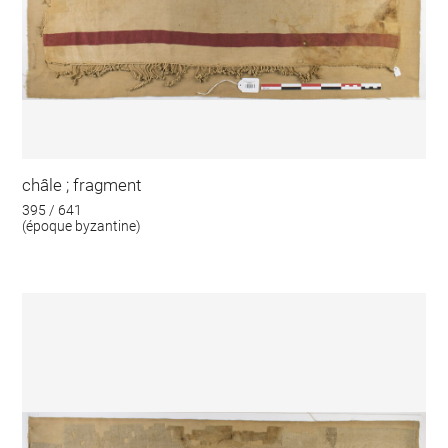
châle ; fragment
395 / 641
(époque byzantine)