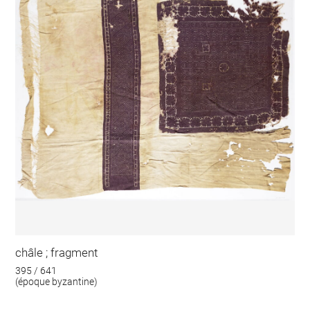
châle ; fragment
395 / 641
(époque byzantine)