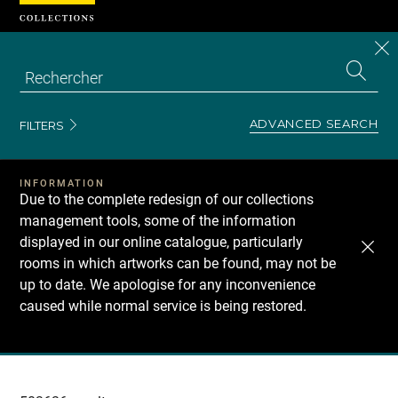
Cookies management panel
CL
Search
the
EN
S
collecti
Z
Se
ADVANCED SEARCH
FILTERS
INFORMATION
Due to the complete redesign of our collections
management tools, some of the information
displayed in our online catalogue, particularly
rooms in which artworks can be found, may not be
up to date. We apologise for any inconvenience
caused while normal service is being restored.
Recherche
dans
les