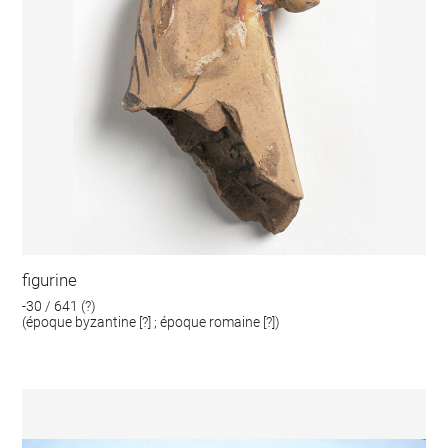
figurine
-30 / 641 (?)
(époque byzantine [?] ; époque romaine [?])