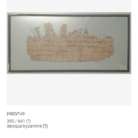
papyrus
395 / 641 (?)
(époque byzantine [?])