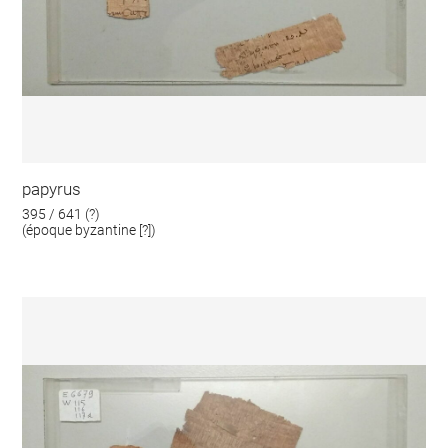
papyrus
395 / 641 (?)
(époque byzantine [?])