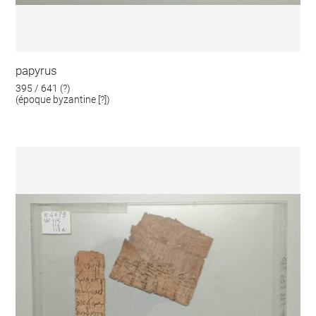
papyrus
395 / 641 (?)
(époque byzantine [?])