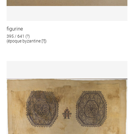
figurine
395 / 641 (?)
(époque byzantine [?])