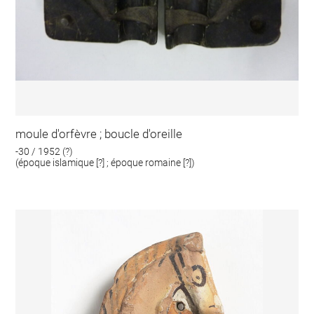
moule d'orfèvre ; boucle d'oreille
-30 / 1952 (?)
(époque islamique [?] ; époque romaine [?])