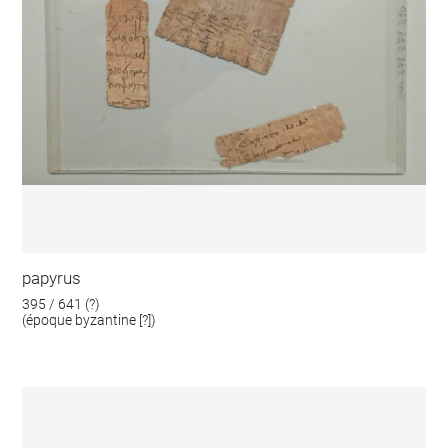
papyrus
395 / 641 (?)
(époque byzantine [?])