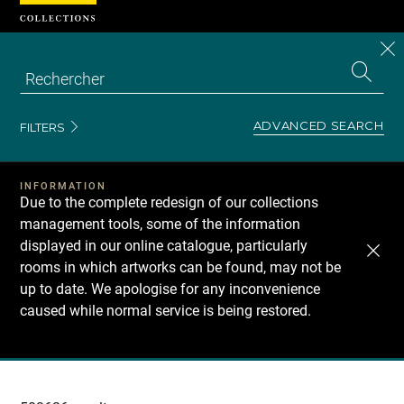
Cookies management panel
CL
Search
the
EN
S
collecti
Z
Se
ADVANCED SEARCH
FILTERS
INFORMATION
Due to the complete redesign of our collections
management tools, some of the information
displayed in our online catalogue, particularly
rooms in which artworks can be found, may not be
up to date. We apologise for any inconvenience
caused while normal service is being restored.
Recherche
dans
les