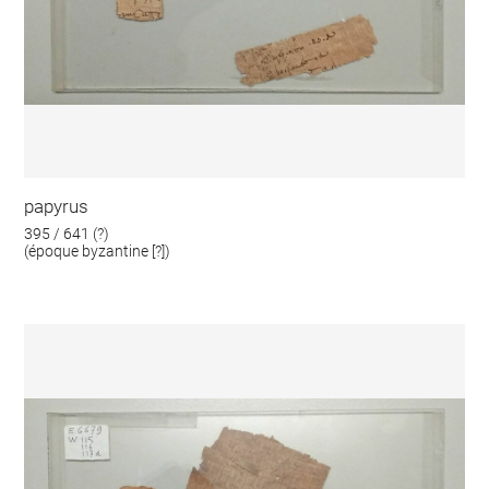
papyrus
395 / 641 (?)
(époque byzantine [?])