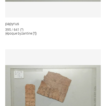
papyrus
395 / 641 (?)
(époque byzantine [?])