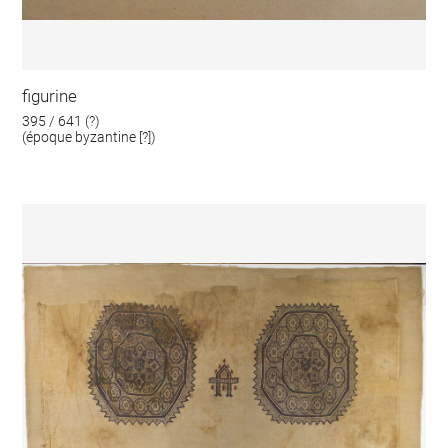
figurine
395 / 641 (?)
(époque byzantine [?])