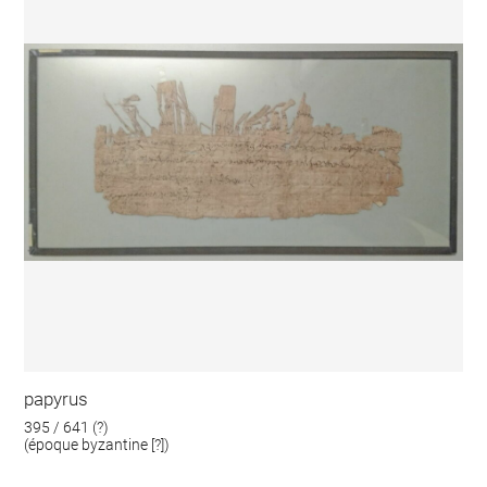
papyrus
395 / 641 (?)
(époque byzantine [?])