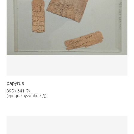
papyrus
395 / 641 (?)
(époque byzantine [?])