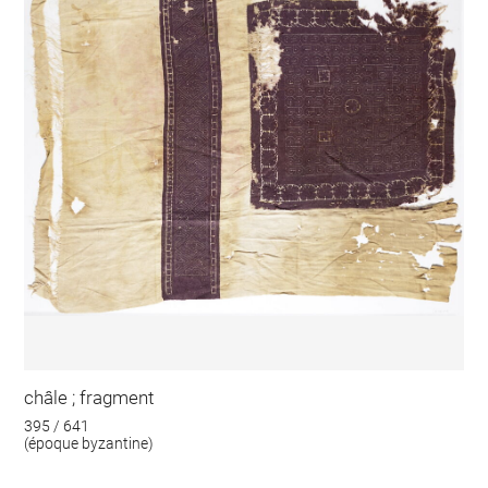
châle ; fragment
395 / 641
(époque byzantine)