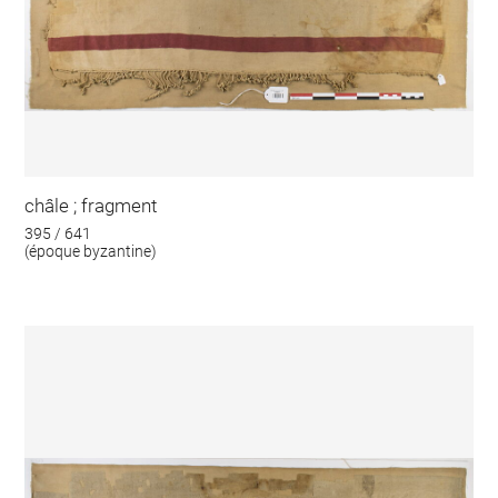
châle ; fragment
395 / 641
(époque byzantine)