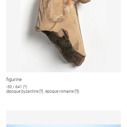
figurine
-30 / 641 (?)
(époque byzantine [?] ; époque romaine [?])