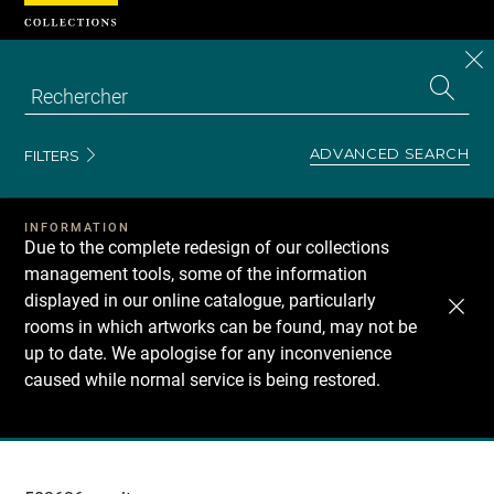
Cookies management panel
CL
Search
the
EN
S
collecti
Z
Se
ADVANCED SEARCH
FILTERS
INFORMATION
Due to the complete redesign of our collections
management tools, some of the information
displayed in our online catalogue, particularly
rooms in which artworks can be found, may not be
up to date. We apologise for any inconvenience
caused while normal service is being restored.
Recherche
dans
les