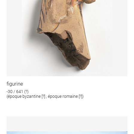
figurine
-30 / 641 (?)
(époque byzantine [?] ; époque romaine [?])