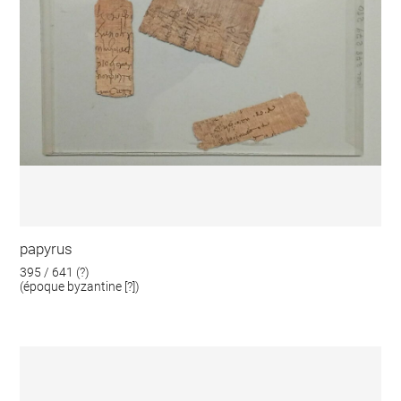
papyrus
395 / 641 (?)
(époque byzantine [?])