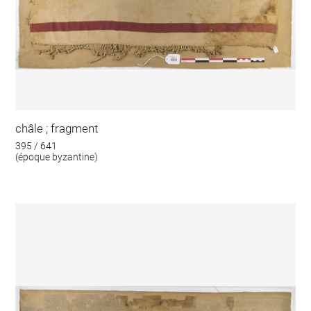
châle ; fragment
395 / 641
(époque byzantine)