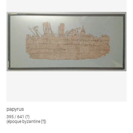
papyrus
395 / 641 (?)
(époque byzantine [?])