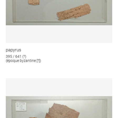
papyrus
395 / 641 (?)
(époque byzantine [?])