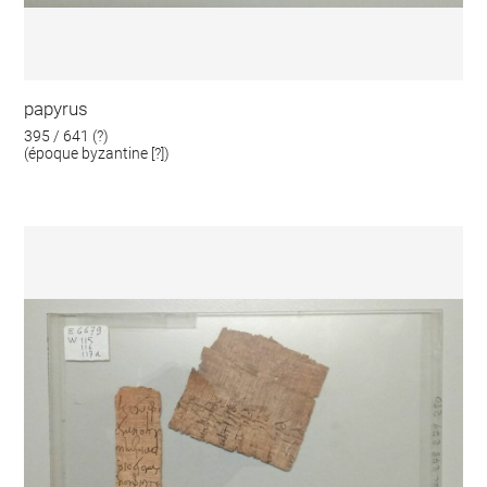
papyrus
395 / 641 (?)
(époque byzantine [?])