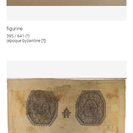
figurine
395 / 641 (?)
(époque byzantine [?])