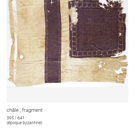
châle ; fragment
395 / 641
(époque byzantine)