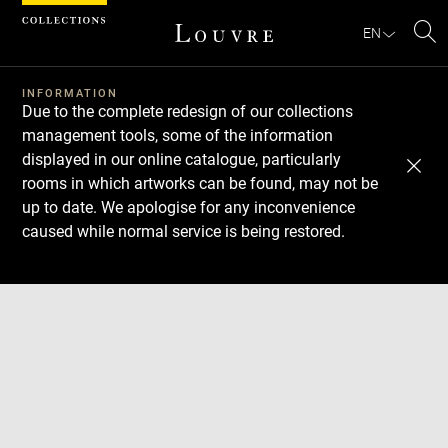
Cookies management panel
EN
Se
INFORMATION
Due to the complete redesign of our collections
management tools, some of the information
displayed in our online catalogue, particularly
rooms in which artworks can be found, may not be
up to date. We apologise for any inconvenience
caused while normal service is being restored.
Download
Next
Previous
Enlarge