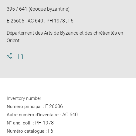
395 / 641 (époque byzantine)
E 26606 ; AC 640 ; PH 1978 ; I 6
Département des Arts de Byzance et des chrétientés en
Orient
Download
Share
pdf
Inventory number
E 26606
Numéro principal :
AC 640
Autre numéro d'inventaire :
PH 1978
N° anc. coll. :
I 6
Numéro catalogue :