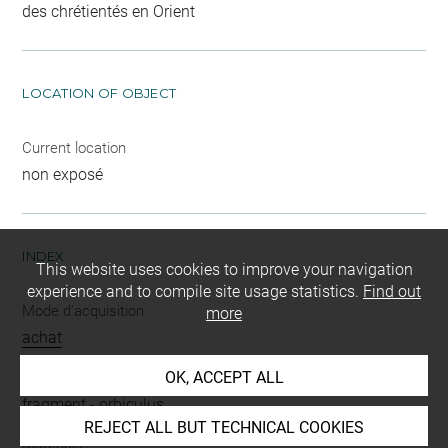
des chrétientés en Orient
LOCATION OF OBJECT
Current location
non exposé
INDEX
This website uses cookies to improve your navigation
experience and to compile site usage statistics.
Find out
Mode d'acquisition
more
achat
OK, ACCEPT ALL
Name
fragment
-
orbiculus
REJECT ALL BUT TECHNICAL COOKIES
Materials