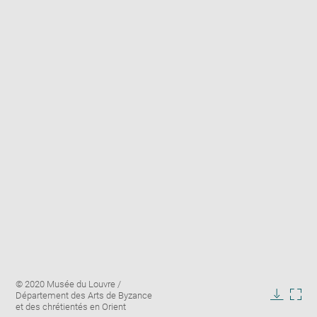
Enlarge
Image
© 2020 Musée du Louvre /
image
caption:
Département des Arts de Byzance
in
Downlo
Enla
et des chrétientés en Orient
new