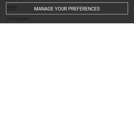
laine
MANAGE YOUR PREFERENCES
Techniques
tapisserie
Description/Features
buste
-
quadrupède
Period
époque byzantine
Last updated on 10.05.2023
The contents of this entry do not necessarily take
account of the latest data.
Permalink:
https://collections.louvre.fr/ark:/53355/cl0100
00158
JSON Record:
https://collections.louvre.fr/ark:/53355/cl0
10000158.json