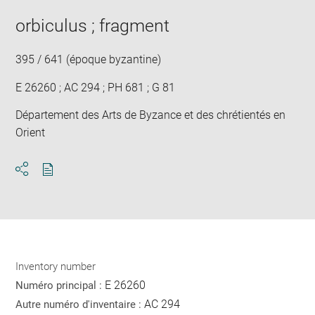
image
ima
window
in
orbiculus ; fragment
new
win
395 / 641 (époque byzantine)
E 26260 ; AC 294 ; PH 681 ; G 81
Département des Arts de Byzance et des chrétientés en
Orient
Download
Share
pdf
Inventory number
E 26260
Numéro principal :
AC 294
Autre numéro d'inventaire :