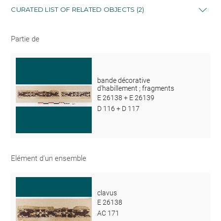
CURATED LIST OF RELATED OBJECTS (2)
Partie de
bande décorative
d'habillement ; fragments
E 26138 + E 26139
D 116 + D 117
Elément d'un ensemble
clavus
E 26138
AC 171