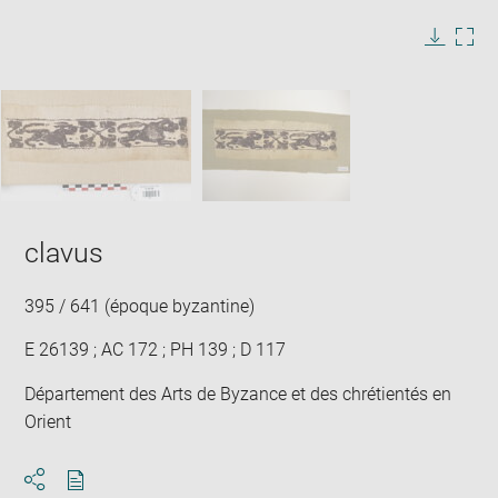
image
in
Image
Downlo
Enla
new
caption:
image
ima
window
SKIP IMAGE CAROUSEL
in
new
win
clavus
395 / 641 (époque byzantine)
E 26139 ; AC 172 ; PH 139 ; D 117
Département des Arts de Byzance et des chrétientés en
Orient