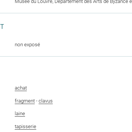
Musée du Louvre, Département des Arts de Byzance et
CT
non exposé
achat
fragment
-
clavus
laine
tapisserie