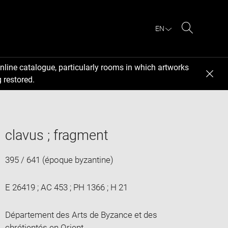
EN
Search
nline catalogue, particularly rooms in which artworks
 restored.
clavus ; fragment
395 / 641 (époque byzantine)
E 26419 ; AC 453 ; PH 1366 ; H 21
Département des Arts de Byzance et des
chrétientés en Orient