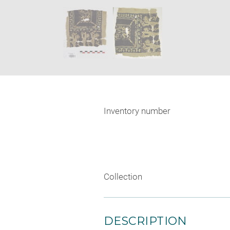
new
SKIP IMAGE CAROUSEL
window
Inventory number
Collection
DESCRIPTION