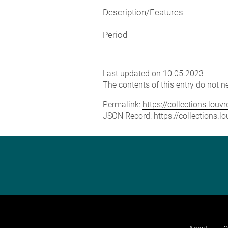
Description/Features
Period
Last updated on 10.05.2023
The contents of this entry do not ne
Permalink:
https://collections.lou
JSON Record:
https://collections.