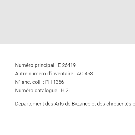
image
image
in
new
window
Numéro principal :
E 26419
Autre numéro d'inventaire :
AC 453
N° anc. coll. :
PH 1366
Numéro catalogue :
H 21
Département des Arts de Byzance et des chrétientés e