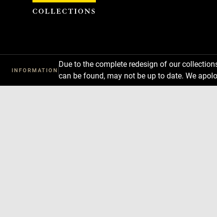
Cookies management panel
Due to the complete redesign of our collectio
INFORMATION
can be found, may not be up to date. We apolo
Download
Next
Previous