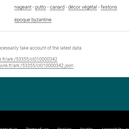
nageant
-
putto
-
canard
-
décor végétal
-
festons
époque byzantine
cessarily take account of the latest data.
vre.fr/ark:/53355/cl010000342
louvre.fr/ark:/53355/cl010000342.json