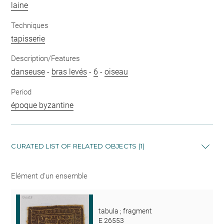
laine
Techniques
tapisserie
Description/Features
danseuse
-
bras levés
-
6
-
oiseau
Period
époque byzantine
CURATED LIST OF RELATED OBJECTS (1)
Elément d'un ensemble
tabula ; fragment
E 26553