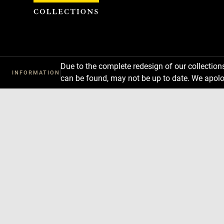
Cookies management panel
Due to the complete redesign of our collectio
INFORMATION
can be found, may not be up to date. We apolo
Download
Next
Previous
Enlar