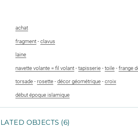
achat
fragment
-
clavus
laine
navette volante = fil volant
-
tapisserie
-
toile
-
frange de
torsade
-
rosette
-
décor géométrique
-
croix
début époque islamique
LATED OBJECTS (6)