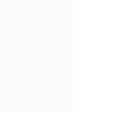
.
.
.