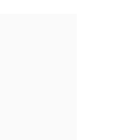
.
.
.