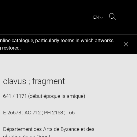
EN
Search
nline catalogue, particularly rooms in which artworks
 restored.
clavus ; fragment
641 / 1171 (début époque islamique)
E 26678 ; AC 712 ; PH 2158 ; I 66
Département des Arts de Byzance et des
chrétientés en Orient