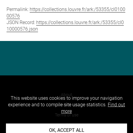
Permalink:
https://collections.louvre.fr/ark:/53355/cl0100
00576
JSON Record:
https://collections.louvre.fr/ark:/53355/cl0
10000576.json
About
This website uses cookies to improve your navigation
experience and to compile site usage statistics.
Find out
Contact Us
more
Terms of use
Cookies
OK, ACCEPT ALL