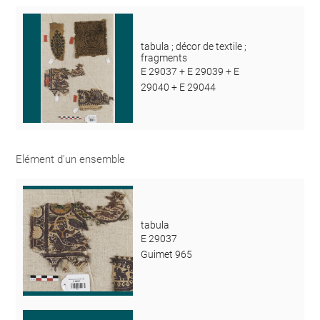
tabula ; décor de textile ;
fragments
E 29037 + E 29039 + E
29040 + E 29044
Elément d'un ensemble
tabula
E 29037
Guimet 965