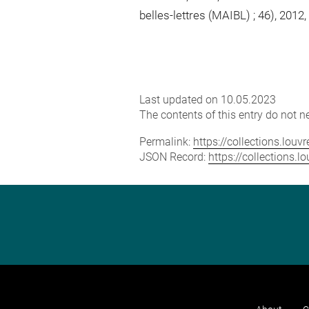
belles-lettres (MAIBL) ; 46), 2012,
Last updated on 10.05.2023
The contents of this entry do not ne
Permalink:
https://collections.lou
JSON Record:
https://collections.