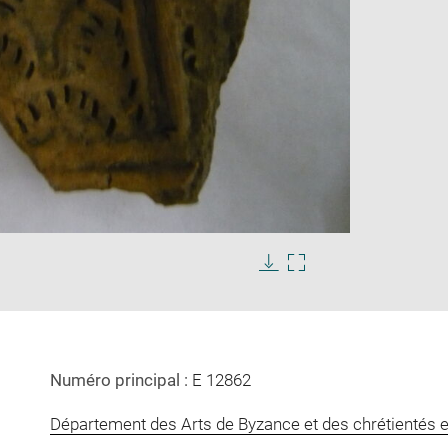
Enlarge
s
image
in
Download
Enlarge
new
image
image
window
in
new
window
Numéro principal :
E 12862
Département des Arts de Byzance et des chrétientés e