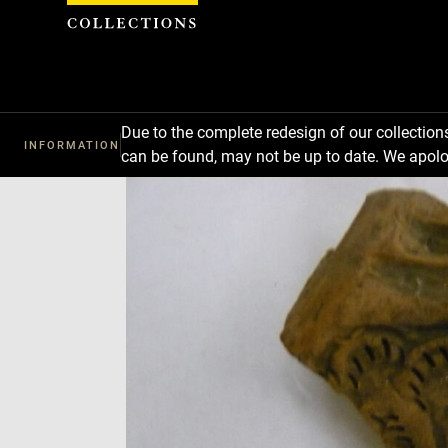
Cookies management panel
Due to the complete redesign of our collectio
INFORMATION
can be found, may not be up to date. We apolo
Download
Next
Previous