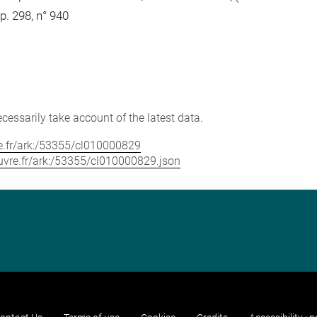
 p. 298, n° 940
cessarily take account of the latest data.
vre.fr/ark:/53355/cl010000829
louvre.fr/ark:/53355/cl010000829.json