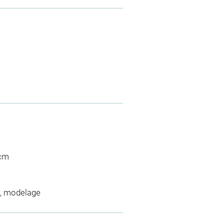
 cm
n, modelage