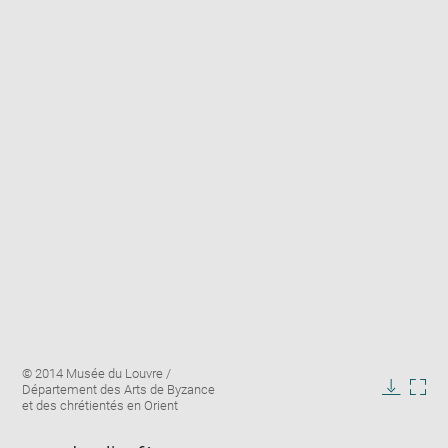
Enlarge
Image
© 2014 Musée du Louvre /
image
caption:
Département des Arts de Byzance
in
Downlo
Enla
et des chrétientés en Orient
new
image
ima
window
in