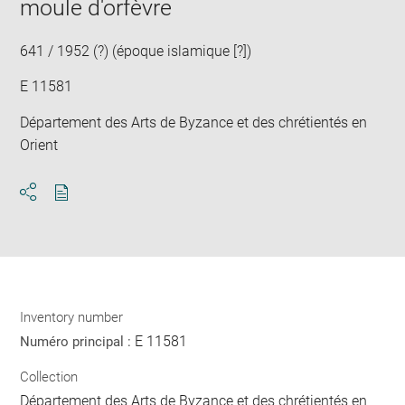
moule d'orfèvre
new
win
641 / 1952 (?) (époque islamique [?])
E 11581
Département des Arts de Byzance et des chrétientés en
Orient
Download
Share
pdf
Inventory number
E 11581
Numéro principal :
Collection
Département des Arts de Byzance et des chrétientés en