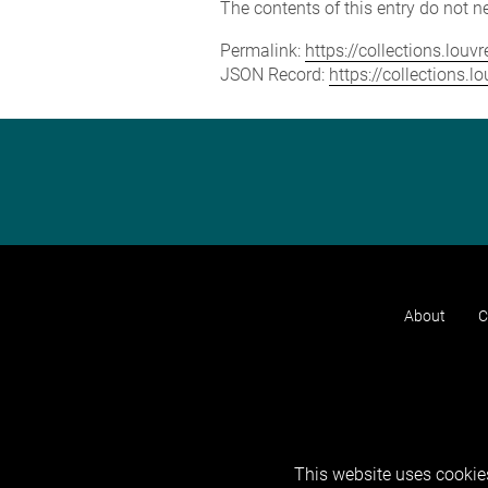
The contents of this entry do not ne
Permalink:
https://collections.lou
JSON Record:
https://collections.
About
C
This website uses cookies