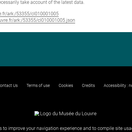
cessarily take account of the latest data.
vre.fr/ark:/53355/cl010001005
louvre.fr/ark:/53355/cl010001005.json
ontact Us
Terms of use
Cookies
Credits
Accessibility : 
 to improve your navigation experience and to compile site usag