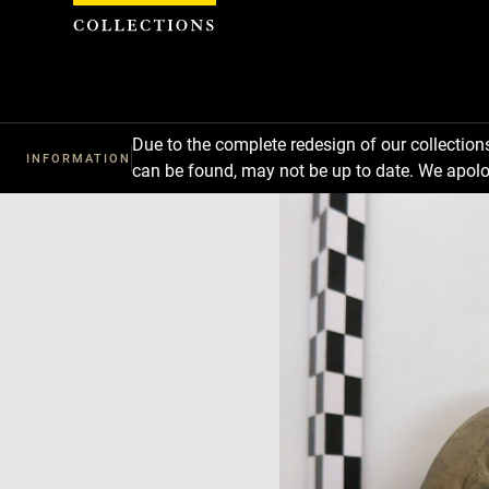
Cookies management panel
Due to the complete redesign of our collectio
INFORMATION
can be found, may not be up to date. We apolo
Download
Next
Previous