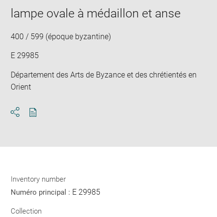
window
in
lampe ovale à médaillon et anse
new
win
400 / 599 (époque byzantine)
E 29985
Département des Arts de Byzance et des chrétientés en
Orient
Download
Share
pdf
Inventory number
E 29985
Numéro principal :
Collection