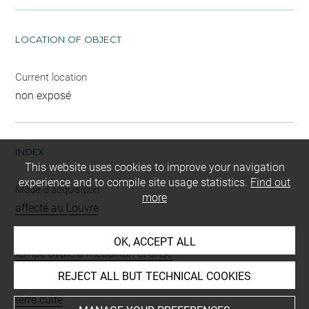
LOCATION OF OBJECT
Current location
non exposé
INDEX
This website uses cookies to improve your navigation
experience and to compile site usage statistics.
Find out
Mode d'acquisition
more
affecté au Louvre
Name
OK, ACCEPT ALL
lampe ovale à médaillon et anse
REJECT ALL BUT TECHNICAL COOKIES
Materials
terre cuite