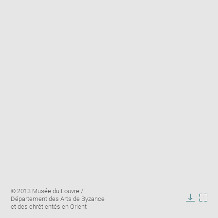
Enlarge
Image
© 2013 Musée du Louvre /
image
caption:
Département des Arts de Byzance
in
Downlo
Enla
et des chrétientés en Orient
new
image
ima