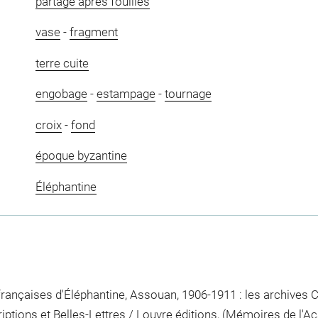
partage après fouilles
vase
-
fragment
terre cuite
engobage
-
estampage
-
tournage
croix
-
fond
époque byzantine
Éléphantine
 françaises d'Éléphantine, Assouan, 1906-1911 : les archives 
iptions et Belles-Lettres / Louvre éditions, (Mémoires de l'A