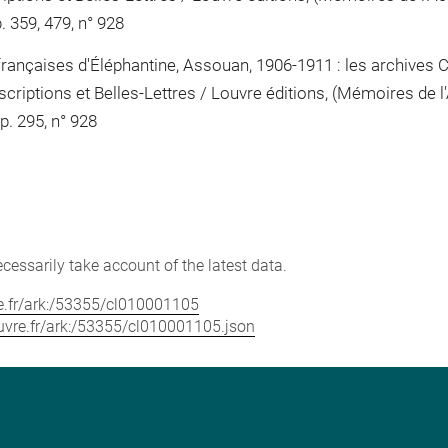
. 359, 479, n° 928
 françaises d'Éléphantine, Assouan, 1906-1911 : les archives 
criptions et Belles-Lettres / Louvre éditions, (Mémoires de l
 p. 295, n° 928
cessarily take account of the latest data.
vre.fr/ark:/53355/cl010001105
louvre.fr/ark:/53355/cl010001105.json