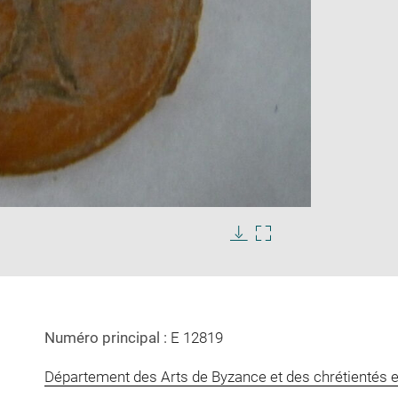
Enlarge
s
image
in
Download
Enlarge
new
image
image
window
in
new
window
Numéro principal :
E 12819
Département des Arts de Byzance et des chrétientés e