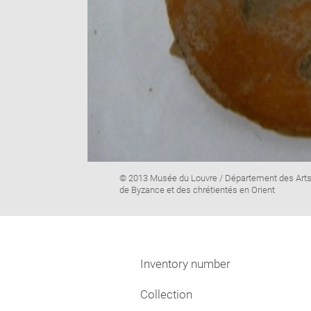
Image
© 2013 Musée du Louvre / Département des Art
caption:
de Byzance et des chrétientés en Orient
Inventory number
Collection