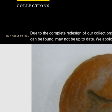
Cookies management panel
Due to the complete redesign of our collectio
INFORMATION
can be found, may not be up to date. We apolo
Download
Next
Previous