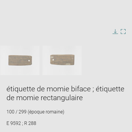
Enlarge
image
in
Image
Downlo
Enla
new
caption:
image
ima
window
SKIP IMAGE CAROUSEL
in
new
win
étiquette de momie biface ; étiquette
de momie rectangulaire
100 / 299 (époque romaine)
E 9592 ; R 288