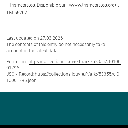
Trismegistos, Disponible sur : <www.trismegistos.org> ,
TM 55207
Last updated on 27.03.2026
The contents of this entry do not necessarily take
account of the latest data.
Permalink:
https://collections.louvre.fr/ark:/53355/cl0100
01796
JSON Record:
https://collections.louvre.fr/ark:/53355/cl0
10001796.json