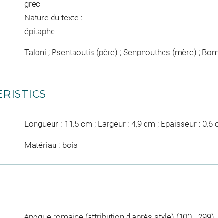
grec
Nature du texte :
épitaphe
Taloni ; Psentaoutis (père) ; Senpnouthes (mère) ; Bo
RISTICS
Longueur : 11,5 cm ; Largeur : 4,9 cm ; Epaisseur : 0,6
Matériau : bois
époque romaine (attribution d'après style) (100 - 299)