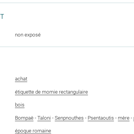
CT
non exposé
achat
étiquette de momie rectangulaire
bois
Bompaè
-
Taloni
-
Senpnouthes
-
Psentaoutis
-
mère
-
époque romaine