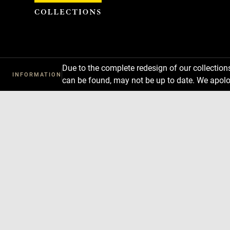
Cookies management panel
Due to the complete redesign of our collectio
INFORMATION
can be found, may not be up to date. We apolo
Download
Next
Previous