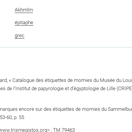
Akhmîm
épitaphe
grec
nard, « Catalogue des étiquettes de momies du Musée du Louvr
s de l'Institut de papyrologie et d'égyptologie de Lille (CRIPEL
marques encore sur des étiquettes de momies du Sammelbuch 
53-60, p. 55
<www.trismegistos.org> , TM 79463