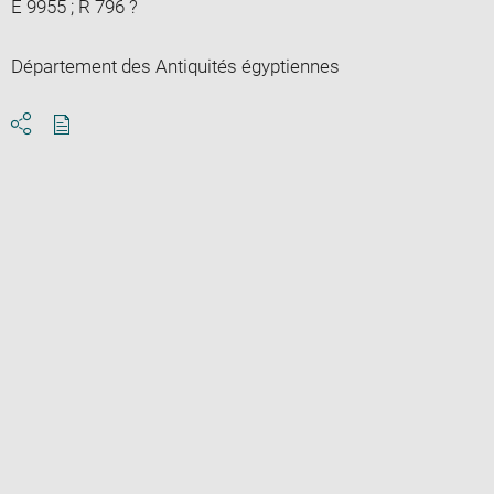
E 9955 ; R 796 ?
Département des Antiquités égyptiennes
Download
Share
pdf