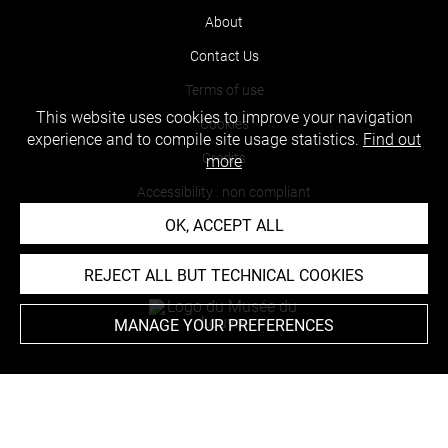
About
Contact Us
Terms of use
This website uses cookies to improve your navigation
Cookies
experience and to compile site usage statistics.
Find out
Credits
more
Accessibility : non compliant
OK, ACCEPT ALL
REJECT ALL BUT TECHNICAL COOKIES
MANAGE YOUR PREFERENCES