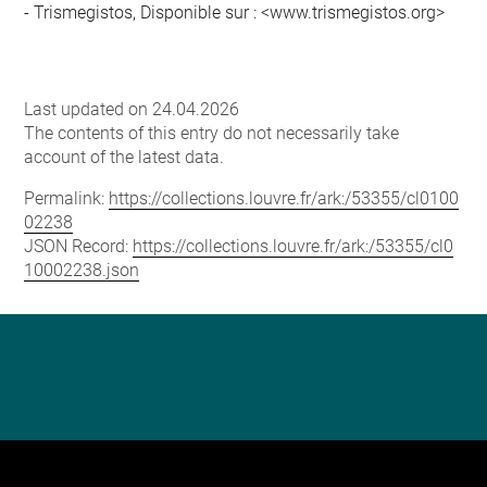
Trismegistos, Disponible sur : <www.trismegistos.org>
Last updated on 24.04.2026
The contents of this entry do not necessarily take
account of the latest data.
Permalink:
https://collections.louvre.fr/ark:/53355/cl0100
02238
JSON Record:
https://collections.louvre.fr/ark:/53355/cl0
10002238.json