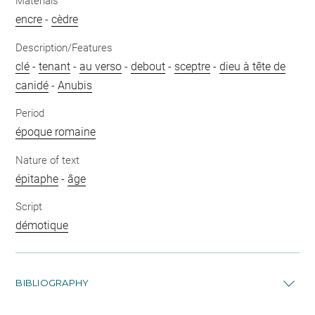
Materials
encre
-
cèdre
Description/Features
clé
-
tenant
-
au verso
-
debout
-
sceptre
-
dieu à tête de
canidé
-
Anubis
Period
époque romaine
Nature of text
épitaphe
-
âge
Script
démotique
BIBLIOGRAPHY