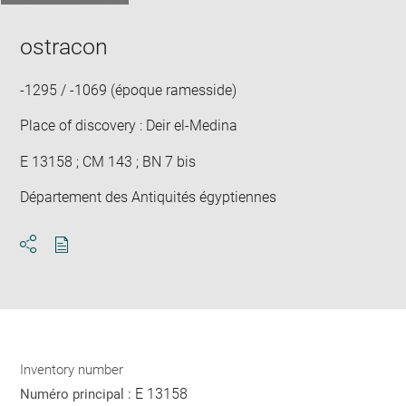
ostracon
-1295 / -1069 (époque ramesside)
Place of discovery : Deir el-Medina
E 13158 ; CM 143 ; BN 7 bis
Département des Antiquités égyptiennes
Download
Share
pdf
Inventory number
E 13158
Numéro principal :