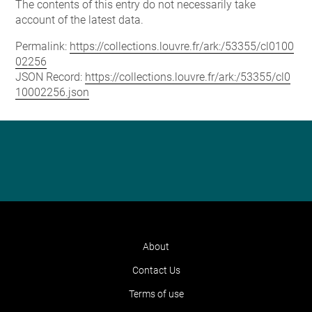
The contents of this entry do not necessarily take
account of the latest data.
Permalink:
https://collections.louvre.fr/ark:/53355/cl0100
02256
JSON Record:
https://collections.louvre.fr/ark:/53355/cl0
10002256.json
About
Contact Us
Terms of use