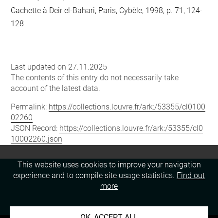
Cachette à Deir el-Bahari, Paris, Cybèle, 1998, p. 71, 124-
128
Last updated on 27.11.2025
The contents of this entry do not necessarily take
account of the latest data.
Permalink:
https://collections.louvre.fr/ark:/53355/cl0100
02260
JSON Record:
https://collections.louvre.fr/ark:/53355/cl0
10002260.json
This website uses cookies to improve your navigation
experience and to compile site usage statistics.
Find out
more
OK, ACCEPT ALL