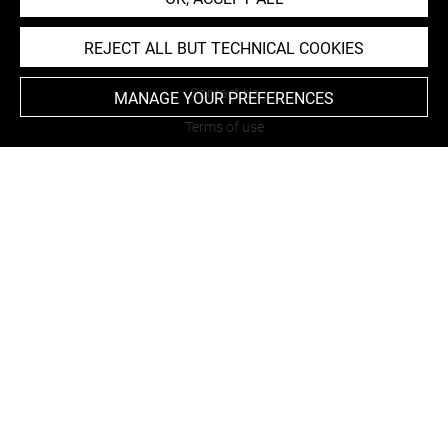
REJECT ALL BUT TECHNICAL COOKIES
About
Contact Us
MANAGE YOUR PREFERENCES
Terms of use
Cookies
Credits
Accessibility : non compliant