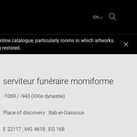
EN
Search
nline catalogue, particularly rooms in which artworks
 restored.
serviteur funéraire momiforme
-1069 / -943 (XXIe dynastie)
Place of discovery : Bab el-Gassous
E 22117 ; MG 4618 ; EG 168