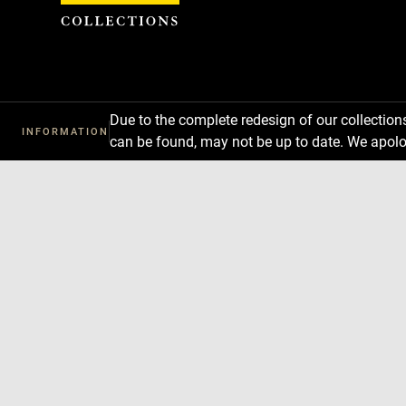
Cookies management panel
Due to the complete redesign of our collectio
INFORMATION
can be found, may not be up to date. We apolo
Download
Next
Previous