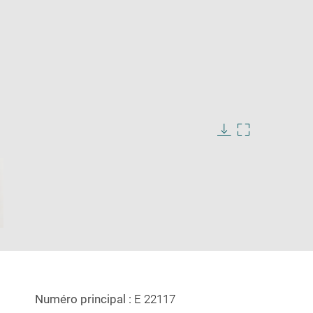
Download
Enlarge
image
image
in
new
window
Numéro principal :
E 22117