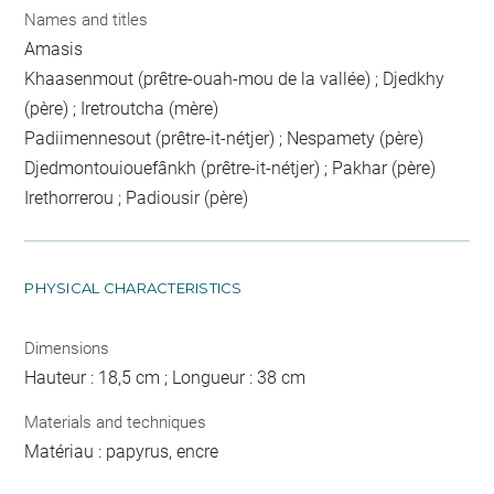
Names and titles
Amasis
Khaasenmout (prêtre-ouah-mou de la vallée) ; Djedkhy
(père) ; Iretroutcha (mère)
Padiimennesout (prêtre-it-nétjer) ; Nespamety (père)
Djedmontouiouefânkh (prêtre-it-nétjer) ; Pakhar (père)
Irethorrerou ; Padiousir (père)
PHYSICAL CHARACTERISTICS
Dimensions
Hauteur : 18,5 cm ; Longueur : 38 cm
Materials and techniques
Matériau : papyrus, encre