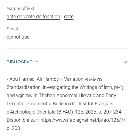
Nature of text
acte de vente de fonction
-
date
Script
démotique
BIBLIOGRAPHY
Abu Hamed, Ali Hamdy, « Variation vis-à-vis
Standardization: Investigating the Writings of Ỉmn, pr-ʿȝ
and wȝḥmw in Theban Abnormal Hieratic and Early
Demotic Document », Bulletin de l'Institut Français
d'Archéologie Orientale (BIFAO), 125, 2025, p. 207-234,
Disponible sur :
https://www.ifao.egnet.net/bifao/125/7/
,
p. 208