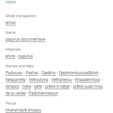
INDEX
Mode d'acquisition
achat
Name
papyrus documentaire
Materials
encre
-
papyrus
Names and titles
Padiousir
-
Pakhar
-
Djedkhy
-
Djedmontouiouefânkh
-
Nespamety
-
Iretroutcha
-
Irethorrerou
-
Khaasenmout
-
Amasis
-
mère
-
père
-
prêtre-it-nétjer
-
prêtre-ouah-mou
de la vallée
-
Padiimennesout
Period
Khenemibrê Amasis