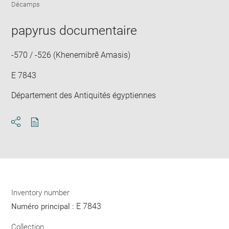
Downlo
Enla
new
Décamps
image
ima
window
in
papyrus documentaire
new
win
-570 / -526 (Khenemibrê Amasis)
E 7843
Département des Antiquités égyptiennes
Download
Share
pdf
Inventory number
E 7843
Numéro principal :
Collection