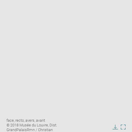
Enlarge
Image
face, recto, avers, avant
image
caption:
© 2018 Musée du Louvre, Dist.
in
GrandPalaisRmn / Christian