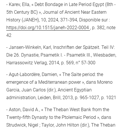
Karev, Ella, « Debt Bondage in Late Period Egypt (8th -
5th Century BC) », Journal of Ancient Near Eastern
History (JANEH), 10, 2024, 371-394, Disponible sur :
https://doi.org/10.1515/janeh-2022-0004
, p. 382, note
42
Jansen-Winkeln, Karl, Inschriften der Spätzeit. Teil IV:
Die 26. Dynastie, Psametik I. - Psametik III., Wiesbaden,
Harrassowitz Verlag, 2014, p. 569, n° 57-300
Agut-Labordère, Damien, « The Saite period: the
emergence of a Mediterranean power », dans Moreno
Garcia, Juan Carlos (dir.), Ancient Egyptian
administration, Leiden, Brill, 2013, p. 965-1027, p. 1021
Aston, David A., « The Theban West Bank from the
Twenty-fifth Dynasty to the Ptolemaic Period », dans
Strudwick, Nigel ; Taylor, John Hilton (dir.), The Theban