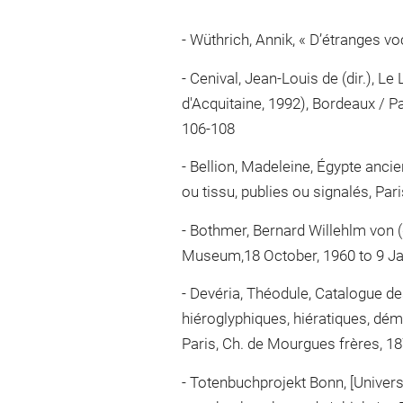
Wüthrich, Annik, « D’étranges voca
Cenival, Jean-Louis de (dir.), Le
d'Acquitaine, 1992), Bordeaux / Pa
106-108
Bellion, Madeleine, Égypte ancie
ou tissu, publies ou signalés, Par
Bothmer, Bernard Willehlm von (di
Museum,18 October, 1960 to 9 Jan
Devéria, Théodule, Catalogue des
hiéroglyphiques, hiératiques, dém
Paris, Ch. de Mourgues frères, 18
Totenbuchprojekt Bonn, [Universi