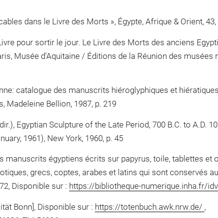
bles dans le Livre des Morts », Égypte, Afrique & Orient, 43, 20
 Livre pour sortir le jour. Le Livre des Morts des anciens Egyp
ris, Musée d'Aquitaine / Éditions de la Réunion des musées nat
nne: catalogue des manuscrits hiéroglyphiques et hiératiques 
is, Madeleine Bellion, 1987, p. 219
r.), Egyptian Sculpture of the Late Period, 700 B.C. to A.D. 10
uary, 1961), New York, 1960, p. 45
 manuscrits égyptiens écrits sur papyrus, toile, tablettes et
otiques, grecs, coptes, arabes et latins qui sont conservés 
72, Disponible sur :
https://bibliotheque-numerique.inha.fr/i
tät Bonn], Disponible sur :
https://totenbuch.awk.nrw.de/
,