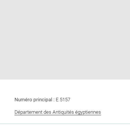
Enlarge
image
in
new
window
Numéro principal :
E 5157
Département des Antiquités égyptiennes