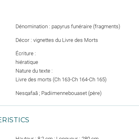
Dénomination : papyrus funéraire (fragments)
Décor : vignettes du Livre des Morts
Écriture :
hiératique
Nature du texte :
Livre des morts (Ch 163-Ch 164-Ch 165)
Nesqafaâ ; Padiimennebouaset (père)
RISTICS
Hauteur : 8,2 cm ; Longueur : 280 cm