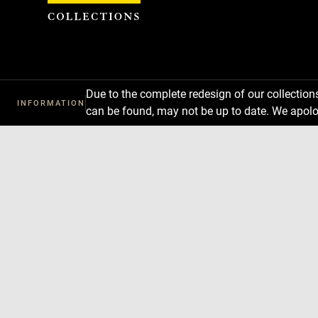
Cookies management panel
Due to the complete redesign of our collectio
INFORMATION
can be found, may not be up to date. We apolo
Download
Next
Previous