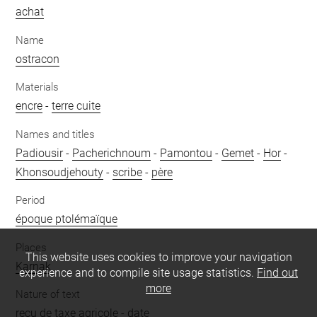
achat
Name
ostracon
Materials
encre
-
terre cuite
Names and titles
Padiousir
-
Pacherichnoum
-
Pamontou
-
Gemet
-
Hor
-
Khonsoudjehouty
-
scribe
-
père
Period
époque ptolémaïque
Places
This website uses cookies to improve your navigation
Karnak
experience and to compile site usage statistics.
Find out
more
Nature of text
reçu de taxe agricole
-
date