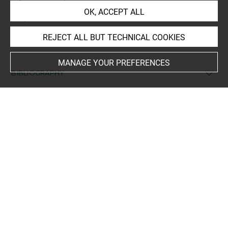
OK, ACCEPT ALL
Script
démotique
REJECT ALL BUT TECHNICAL COOKIES
MANAGE YOUR PREFERENCES
BIBLIOGRAPHY
Devauchelle, Didier, Ostraca démotiques du Musée du
Louvre, 1, Reçus, [Musée du Louvre], Le Caire, Institut
français d'archéologie orientale (IFAO), 1983, p. 172-173,
pl. LXV, n°879
Lüddeckens, Erich, « Papyri, Demotische », dans Lexikon
der Ägyptologie, IV, Meggido-Pyramiden, Wiesbaden, Otto
Harrassowitz, 1982, p. 750-898, p. 870, n° C.12.j
Pestman, Pieter Willem, Chronologie égyptienne d'après
les textes démotiques (332 av. J.-C. - 453 ap. J.-C.),