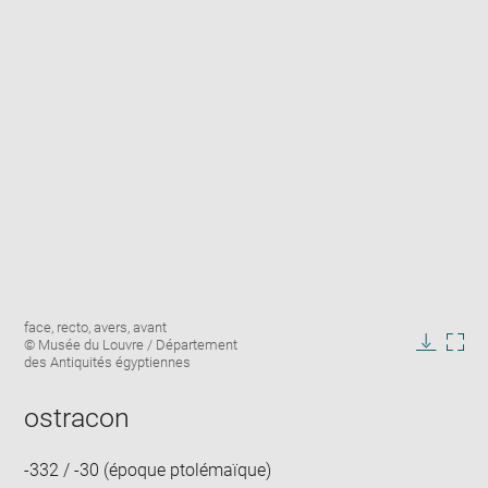
Enlarge
Image
face, recto, avers, avant
image
caption:
© Musée du Louvre / Département
in
Downlo
Enla
des Antiquités égyptiennes
new
image
ima
window
in
ostracon
new
win
-332 / -30 (époque ptolémaïque)