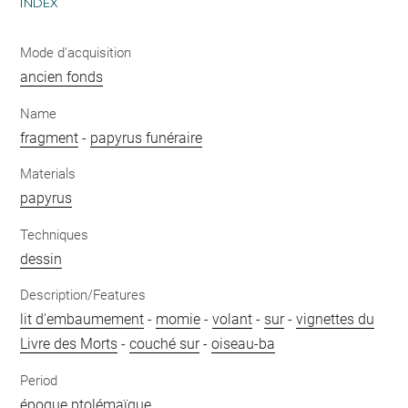
INDEX
Mode d'acquisition
ancien fonds
Name
fragment
-
papyrus funéraire
Materials
papyrus
Techniques
dessin
Description/Features
lit d'embaumement
-
momie
-
volant
-
sur
-
vignettes du
Livre des Morts
-
couché sur
-
oiseau-ba
Period
époque ptolémaïque