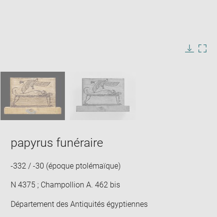
Enlarge
image
in
Image
Downlo
Enla
new
caption:
image
ima
window
SKIP IMAGE CAROUSEL
in
new
win
papyrus funéraire
-332 / -30 (époque ptolémaïque)
N 4375 ; Champollion A. 462 bis
Département des Antiquités égyptiennes