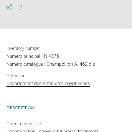
Download
Share
pdf
Inventory number
N 4375
Numéro principal :
Champollion A. 462 bis
Numéro catalogue :
Collection
Département des Antiquités égyptiennes
DESCRIPTION
Object name/Title
Dénomination : papyrus funéraire (fragment)