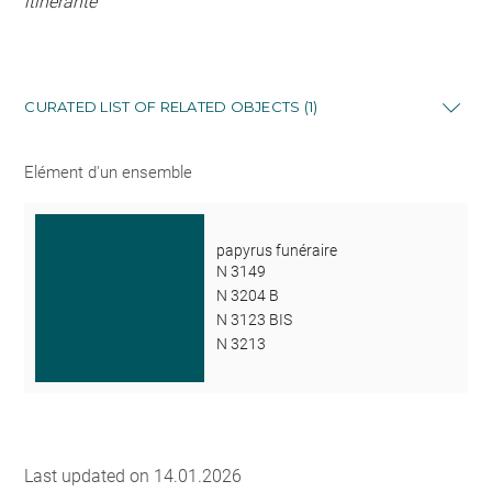
itinérante
CURATED LIST OF RELATED OBJECTS (1)
Elément d'un ensemble
papyrus funéraire
N 3149
N 3204 B
N 3123 BIS
N 3213
Last updated on 14.01.2026