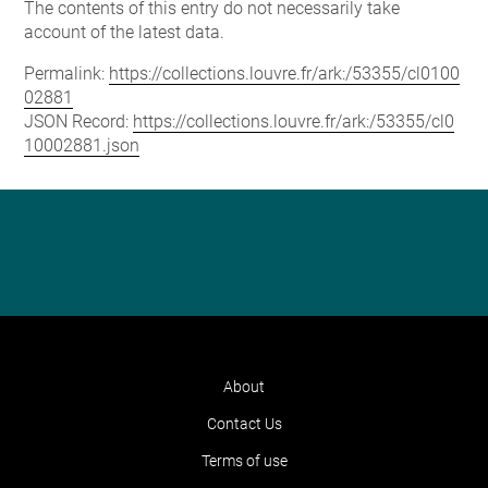
The contents of this entry do not necessarily take
account of the latest data.
Permalink:
https://collections.louvre.fr/ark:/53355/cl0100
02881
JSON Record:
https://collections.louvre.fr/ark:/53355/cl0
10002881.json
About
Contact Us
Terms of use