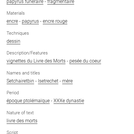
papyrus funéraire
-
fragmentaire
Materials
encre
-
papyrus
-
encre rouge
Techniques
dessin
Description/Features
vignettes du Livre des Morts
-
pesée du coeur
Names and titles
Setchairetbin
-
Isetrechet
-
mère
Period
époque ptolémaïque
-
XXXe dynastie
Nature of text
livre des morts
Script