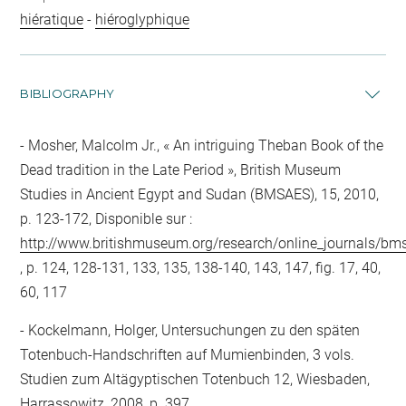
hiératique
-
hiéroglyphique
BIBLIOGRAPHY
Mosher, Malcolm Jr., « An intriguing Theban Book of the
Dead tradition in the Late Period », British Museum
Studies in Ancient Egypt and Sudan (BMSAES), 15, 2010,
p. 123-172, Disponible sur :
http://www.britishmuseum.org/research/online_journals/b
, p. 124, 128-131, 133, 135, 138-140, 143, 147, fig. 17, 40,
60, 117
Kockelmann, Holger, Untersuchungen zu den späten
Totenbuch-Handschriften auf Mumienbinden, 3 vols.
Studien zum Altägyptischen Totenbuch 12, Wiesbaden,
Harrassowitz, 2008, p. 397