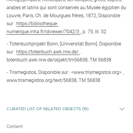
arabes et latins qui sont conservés au Musée égyptien du
Louvre, Paris, Ch. de Mourgues frères, 1872, Disponible
sur :
https://bibliotheque-
numerique.inha.fr/idviewer/7042/3
, p. 75, III. 32
Totenbuchprojekt Bonn, [Universität Bonn], Disponible
sur :
https://totenbuch.awk.nrw.de/
,
totenbuch.awk.nrw.de/objekt/tm56838, TM 56838
Trismegistos, Disponible sur : <www.trismegistos.org> ,
www.trismegistos.org/text/56838, TM 56838
CURATED LIST OF RELATED OBJECTS (19)
Contient