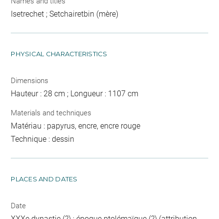
Names and titles
Isetrechet ; Setchairetbin (mère)
PHYSICAL CHARACTERISTICS
Dimensions
Hauteur : 28 cm ; Longueur : 1107 cm
Materials and techniques
Matériau : papyrus, encre, encre rouge
Technique : dessin
PLACES AND DATES
Date
XXXe dynastie (?) ; époque ptolémaïque (?) (attribution