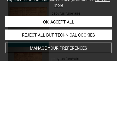
more
papyrus funéraire
E 6130 f 06
OK, ACCEPT ALL
REJECT ALL BUT TECHNICAL COOKIES
MANAGE YOUR PREFERENCES
papyrus funéraire
E 6130 f 07
papyrus funéraire
E 6130 f 08