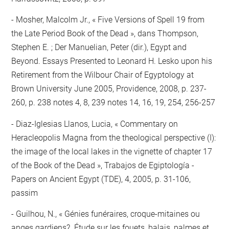
Mosher, Malcolm Jr., « Five Versions of Spell 19 from
the Late Period Book of the Dead », dans Thompson,
Stephen E. ; Der Manuelian, Peter (dir.), Egypt and
Beyond. Essays Presented to Leonard H. Lesko upon his
Retirement from the Wilbour Chair of Egyptology at
Brown University June 2005, Providence, 2008, p. 237-
260, p. 238 notes 4, 8, 239 notes 14, 16, 19, 254, 256-257
Diaz-Iglesias Llanos, Lucia, « Commentary on
Heracleopolis Magna from the theological perspective (I):
the image of the local lakes in the vignette of chapter 17
of the Book of the Dead », Trabajos de Egiptología -
Papers on Ancient Egypt (TDE), 4, 2005, p. 31-106,
passim
Guilhou, N., « Génies funéraires, croque-mitaines ou
anges gardiens?. Étude sur les fouets, balais, palmes et