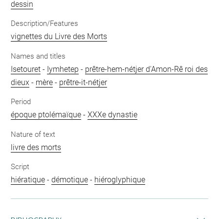
dessin
Description/Features
vignettes du Livre des Morts
Names and titles
Isetouret
-
Iymhetep
-
prêtre-hem-nétjer d'Amon-Rê roi des
dieux
-
mère
-
prêtre-it-nétjer
Period
époque ptolémaïque
-
XXXe dynastie
Nature of text
livre des morts
Script
hiératique
-
démotique
-
hiéroglyphique