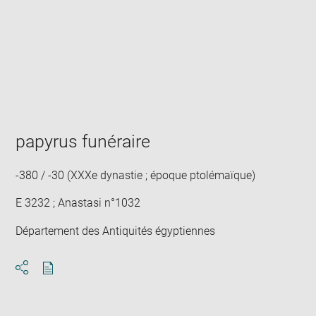
Enlarge
image
in
new
window
papyrus funéraire
-380 / -30 (XXXe dynastie ; époque ptolémaïque)
E 3232 ; Anastasi n°1032
Département des Antiquités égyptiennes
Download
Share
pdf