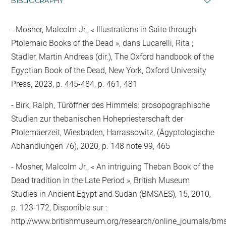
BIBLIOGRAPHY
Mosher, Malcolm Jr., « Illustrations in Saite through
Ptolemaic Books of the Dead », dans Lucarelli, Rita ;
Stadler, Martin Andreas (dir.), The Oxford handbook of the
Egyptian Book of the Dead, New York, Oxford University
Press, 2023, p. 445-484, p. 461, 481
Birk, Ralph, Türöffner des Himmels: prosopographische
Studien zur thebanischen Hohepriesterschaft der
Ptolemäerzeit, Wiesbaden, Harrassowitz, (Ägyptologische
Abhandlungen 76), 2020, p. 148 note 99, 465
Mosher, Malcolm Jr., « An intriguing Theban Book of the
Dead tradition in the Late Period », British Museum
Studies in Ancient Egypt and Sudan (BMSAES), 15, 2010,
p. 123-172, Disponible sur :
http://www.britishmuseum.org/research/online_journals/b