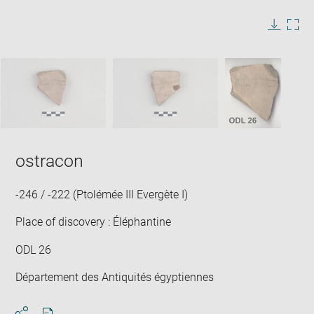
image
in
Image
Downlo
Enla
new
caption:
image
ima
window
SKIP IMAGE CAROUSEL
in
new
win
ostracon
-246 / -222 (Ptolémée III Evergète I)
Place of discovery : Éléphantine
ODL 26
Département des Antiquités égyptiennes