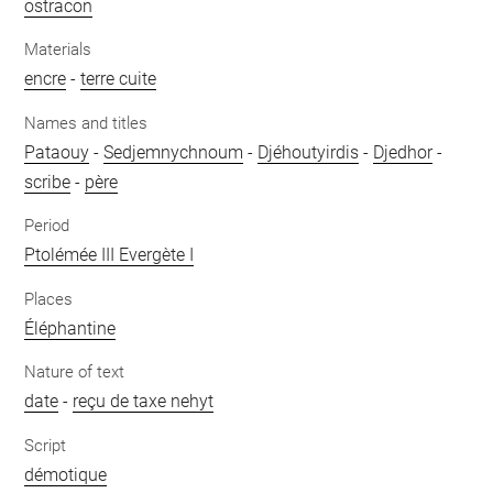
ostracon
Materials
encre
-
terre cuite
Names and titles
Pataouy
-
Sedjemnychnoum
-
Djéhoutyirdis
-
Djedhor
-
scribe
-
père
Period
Ptolémée III Evergète I
Places
Éléphantine
Nature of text
date
-
reçu de taxe nehyt
Script
démotique