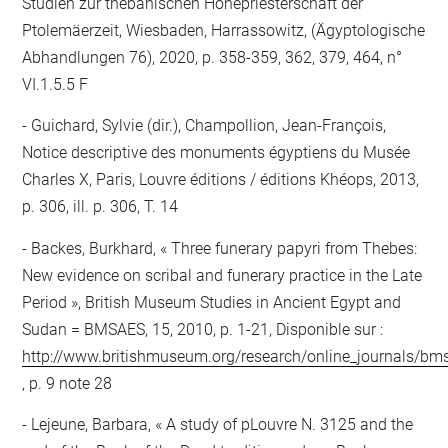
Studien zur thebanischen Hohepriesterschaft der
Ptolemäerzeit, Wiesbaden, Harrassowitz, (Ägyptologische
Abhandlungen 76), 2020, p. 358-359, 362, 379, 464, n°
VI.1.5.5 F
Guichard, Sylvie (dir.), Champollion, Jean-François,
Notice descriptive des monuments égyptiens du Musée
Charles X, Paris, Louvre éditions / éditions Khéops, 2013,
p. 306, ill. p. 306, T. 14
Backes, Burkhard, « Three funerary papyri from Thebes:
New evidence on scribal and funerary practice in the Late
Period », British Museum Studies in Ancient Egypt and
Sudan = BMSAES, 15, 2010, p. 1-21, Disponible sur :
http://www.britishmuseum.org/research/online_journals/b
, p. 9 note 28
Lejeune, Barbara, « A study of pLouvre N. 3125 and the