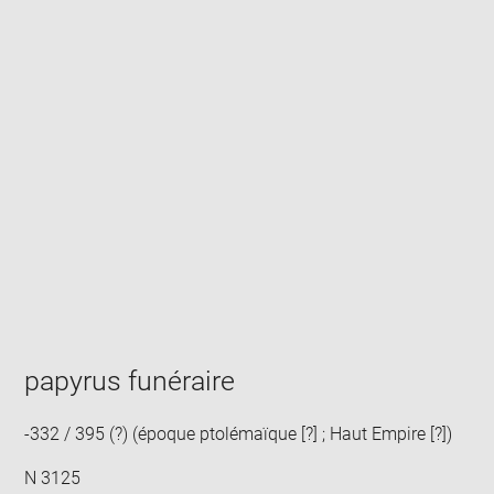
Enlarge
image
in
new
window
papyrus funéraire
-332 / 395 (?) (époque ptolémaïque [?] ; Haut Empire [?])
N 3125