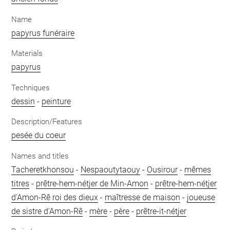
Name
papyrus funéraire
Materials
papyrus
Techniques
dessin
-
peinture
Description/Features
pesée du coeur
Names and titles
Tacheretkhonsou
-
Nespaoutytaouy
-
Ousirour
-
mêmes
titres
-
prêtre-hem-nétjer de Min-Amon
-
prêtre-hem-nétjer
d'Amon-Rê roi des dieux
-
maîtresse de maison
-
joueuse
de sistre d'Amon-Rê
-
mère
-
père
-
prêtre-it-nétjer