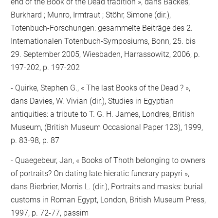
end of the Book of the Dead tradition », dans Backes,
Burkhard ; Munro, Irmtraut ; Stöhr, Simone (dir.),
Totenbuch-Forschungen: gesammelte Beiträge des 2.
Internationalen Totenbuch-Symposiums, Bonn, 25. bis
29. September 2005, Wiesbaden, Harrassowitz, 2006, p.
197-202, p. 197-202
Quirke, Stephen G., « The last Books of the Dead ? »,
dans Davies, W. Vivian (dir.), Studies in Egyptian
antiquities: a tribute to T. G. H. James, Londres, British
Museum, (British Museum Occasional Paper 123), 1999,
p. 83-98, p. 87
Quaegebeur, Jan, « Books of Thoth belonging to owners
of portraits? On dating late hieratic funerary papyri »,
dans Bierbrier, Morris L. (dir.), Portraits and masks: burial
customs in Roman Egypt, London, British Museum Press,
1997, p. 72-77, passim