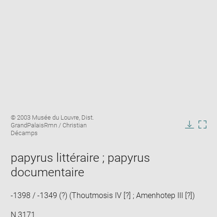
Enlarge
Image
© 2003 Musée du Louvre, Dist.
image
caption:
GrandPalaisRmn / Christian
in
Downlo
Enla
Décamps
new
image
ima
window
in
papyrus littéraire ; papyrus
new
documentaire
win
-1398 / -1349 (?) (Thoutmosis IV [?] ; Amenhotep III [?])
N 3171