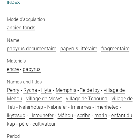
INDEX
Mode d'acquisition
ancien fonds
Name
papyrus documentaire
-
papyrus littéraire
-
fragmentaire
Materials
encre
-
papyrus
Names and titles
Penry
-
Rycha
-
Hyta
-
Memphis
-
île de Iby
-
village de
Mehou
-
village de Mesyt
-
village de Tchouna
-
village de
Teti
-
Néferhotep
-
Nebnefer
-
Imenmes
-
Imenhetep
-
Ikytesub
-
Herounefer
-
Mâhou
-
scribe
-
marin
-
enfant du
kap
-
père
-
cultivateur
Period