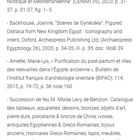
Nilotique et Méditerranéenne" (CENiM) 35), 2023, p. 31-
37, p. 31-37, fig. 1--5
Backhouse, Joanne, "Scènes de Gynécées". Figured
Ostraca from New Kingdom Egypt : Iconography and
intent, Oxford, Archeopress Publishing Ltd, (Archaeopress
Egyptology 26), 2020, p. 34-35, ill. p. 35, doc. WoB.39
Arnette, Marie-Lys, « Purification du post-partum et rites
des relevailles dans l’Égypte ancienne », Bulletin de
l'Institut français d'archéologie orientale (BIFAO), 114,
2015, p. 19-72, p. 36 note 160
Succession de feu M. Moïse Levy de Benzion. Catalogue
des tableaux, aquarelles, dessins, bronzes, objets d'art,
pierre dure, porcelaine & bronze de Chine, ivoires,
antiquites Egyptiennes & Greco-Romaines, bijoux
anciens, monnaies Greco-Romaines, tapis, meubles,