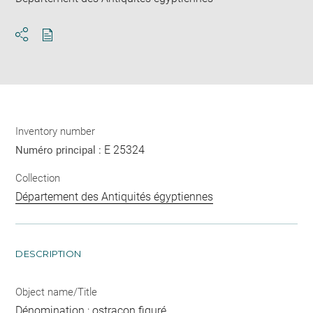
Download
Share
pdf
Inventory number
E 25324
Numéro principal :
Collection
Département des Antiquités égyptiennes
DESCRIPTION
Object name/Title
Dénomination : ostracon figuré