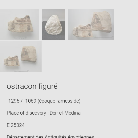
Downlo
Enla
new
caption:
image
ima
window
SKIP IMAGE CAROUSEL
in
new
win
ostracon figuré
-1295 / -1069 (époque ramesside)
Place of discovery : Deir el-Medina
E 25324
Département des Antiquités égyptiennes