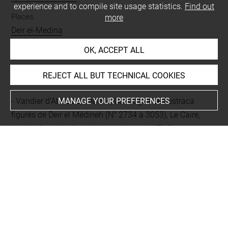
experience and to compile site usage statistics.
Find out
Places
more
Deir el-Medina
OK, ACCEPT ALL
BIBLIOGRAPHY
REJECT ALL BUT TECHNICAL COOKIES
MANAGE YOUR PREFERENCES
Vandier d'Abbadie, Jeanne, Catalogue des ostraca
figurés de Deir el Médineh (N° 2734 à 3053), Le Caire,
Institut français d'archéologie orientale (IFAO),
(Documents de fouilles - Institut français d'archéologie
orientale du Caire (DFIFAO) ; 2, 4), 1959, p. 171, n° 2782
Succession de feu M. Moïse Levy de Benzion. Catalogue
des tableaux, aquarelles, dessins, bronzes, objets d'art,
pierre dure, porcelaine & bronze de Chine, ivoires,
antiquites Egyptiennes & Greco-Romaines, bijoux