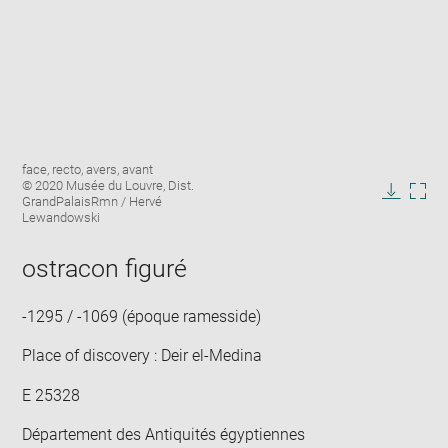
Enlarge
Image
face, recto, avers, avant
image
caption:
© 2020 Musée du Louvre, Dist.
in
GrandPalaisRmn / Hervé
Downlo
Enla
new
Lewandowski
image
ima
window
in
ostracon figuré
new
win
-1295 / -1069 (époque ramesside)
Place of discovery : Deir el-Medina
E 25328
Département des Antiquités égyptiennes