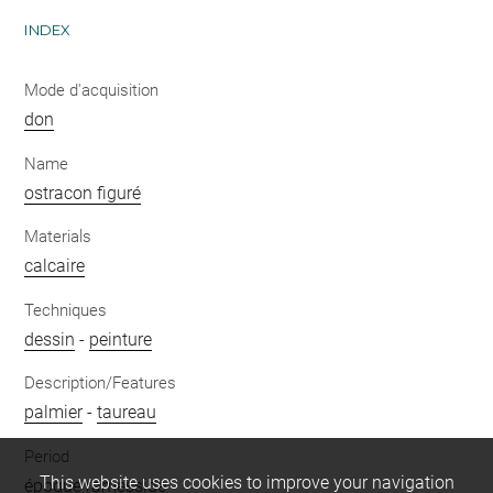
INDEX
Mode d'acquisition
don
Name
ostracon figuré
Materials
calcaire
Techniques
dessin
-
peinture
Description/Features
palmier
-
taureau
Period
This website uses cookies to improve your navigation
époque ramesside