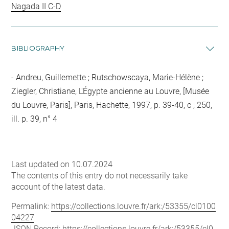
Nagada II C-D
BIBLIOGRAPHY
Andreu, Guillemette ; Rutschowscaya, Marie-Hélène ;
Ziegler, Christiane, L'Égypte ancienne au Louvre, [Musée
du Louvre, Paris], Paris, Hachette, 1997, p. 39-40, c ; 250,
ill. p. 39, n° 4
Last updated on 10.07.2024
The contents of this entry do not necessarily take
account of the latest data.
Permalink:
https://collections.louvre.fr/ark:/53355/cl0100
04227
JSON Record:
https://collections.louvre.fr/ark:/53355/cl0