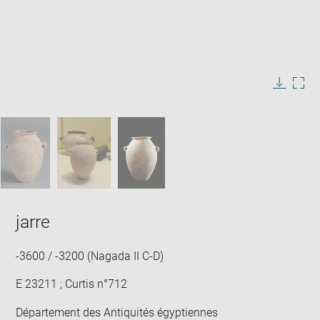
Enlarge
image
in
Image
Downlo
Enla
new
caption:
image
ima
window
SKIP IMAGE CAROUSEL
in
new
win
jarre
-3600 / -3200 (Nagada II C-D)
E 23211 ; Curtis n°712
Département des Antiquités égyptiennes