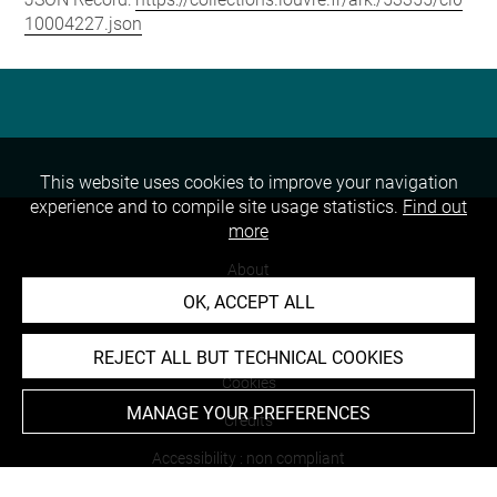
10004227.json
This website uses cookies to improve your navigation
experience and to compile site usage statistics.
Find out
more
About
OK, ACCEPT ALL
Contact Us
Terms of use
REJECT ALL BUT TECHNICAL COOKIES
Cookies
MANAGE YOUR PREFERENCES
Credits
Accessibility : non compliant