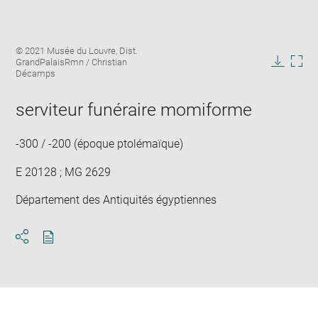
Enlarge
Image
© 2021 Musée du Louvre, Dist.
image
caption:
GrandPalaisRmn / Christian
in
Downlo
Enla
Décamps
new
image
ima
window
in
serviteur funéraire momiforme
new
win
-300 / -200 (époque ptolémaïque)
E 20128 ; MG 2629
Département des Antiquités égyptiennes
Download
Share
pdf