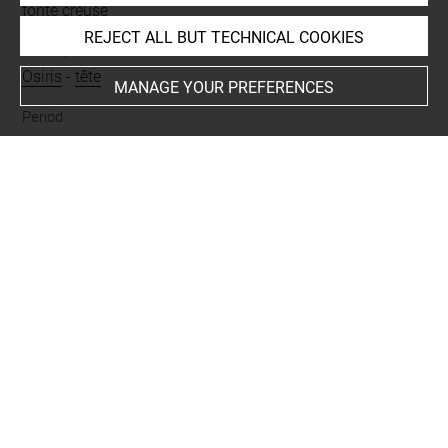
fonte creuse
REJECT ALL BUT TECHNICAL COOKIES
Description/Features
Osiris
-
tête
MANAGE YOUR PREFERENCES
Period
Troisième Période intermédiaire
Last updated on 26.02.2026
The contents of this entry do not necessarily take
account of the latest data.
Permalink:
https://collections.louvre.fr/ark:/53355/cl0100
04487
JSON Record:
https://collections.louvre.fr/ark:/53355/cl0
10004487.json