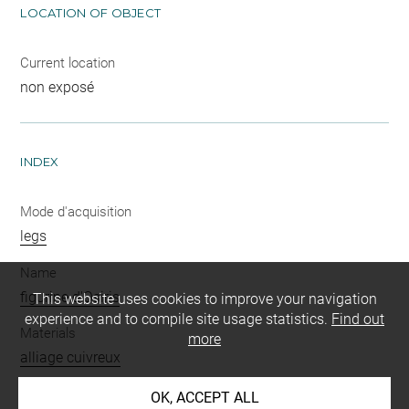
LOCATION OF OBJECT
Current location
non exposé
INDEX
Mode d'acquisition
legs
Name
figurine d'Osiris
This website uses cookies to improve your navigation
experience and to compile site usage statistics.
Find out
Materials
more
alliage cuivreux
Techniques
OK, ACCEPT ALL