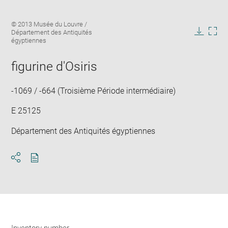
Enlarge
Image
© 2013 Musée du Louvre /
image
caption:
Département des Antiquités
in
Downlo
Enla
égyptiennes
new
image
ima
window
in
figurine d'Osiris
new
win
-1069 / -664 (Troisième Période intermédiaire)
E 25125
Département des Antiquités égyptiennes
Download
Share
pdf
Inventory number