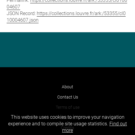
Permalink:
https://collections.louvre.fr/ark:/53355/cl0100
04607
JSON Record:
https://collections.louvre.fr/ark:/53355/cl0
10004607.json
About
Contact Us
Terms of use
This website uses cookies to improve your navigation
Cookies
experience and to compile site usage statistics.
Find out
Credits
more