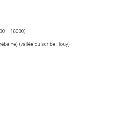
000 - -18000)
baine) (vallée du scribe Houy)