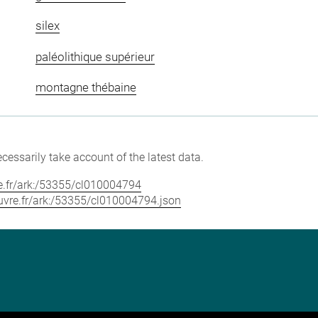
silex
paléolithique supérieur
montagne thébaine
cessarily take account of the latest data.
vre.fr/ark:/53355/cl010004794
louvre.fr/ark:/53355/cl010004794.json