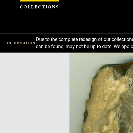
Cookies management panel
Due to the complete redesign of our collectio
INFORMATION
can be found, may not be up to date. We apolo
Download
Next
Previous