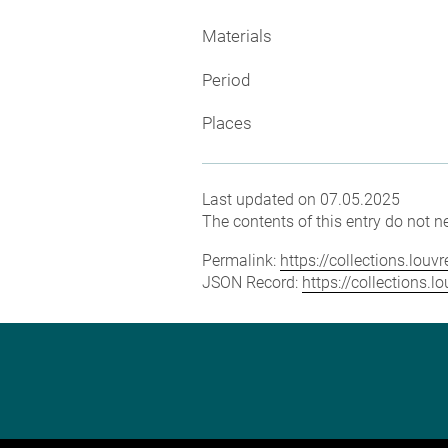
Materials
Period
Places
Last updated on 07.05.2025
The contents of this entry do not ne
Permalink:
https://collections.lou
JSON Record:
https://collections.