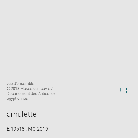
Enlarge
Image
vue d'ensemble
image
caption:
© 2013 Musée du Louvre /
in
Département des Antiquités
Downlo
Enla
new
égyptiennes
image
ima
window
in
amulette
new
win
E 19518 ; MG 2019