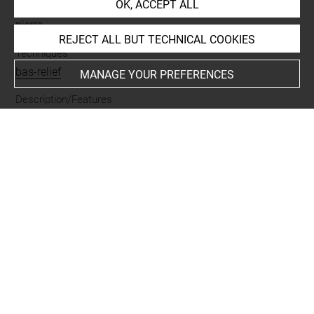
OK, ACCEPT ALL
Materials
pierre
REJECT ALL BUT TECHNICAL COOKIES
Techniques
bas-relief
MANAGE YOUR PREFERENCES
Description/Features
au verso
-
double plume droite
-
à bélière
Last updated on 19.01.2026
The contents of this entry do not necessarily take
account of the latest data.
Permalink:
https://collections.louvre.fr/ark:/53355/cl0100
04978
JSON Record:
https://collections.louvre.fr/ark:/53355/cl0
10004978.json