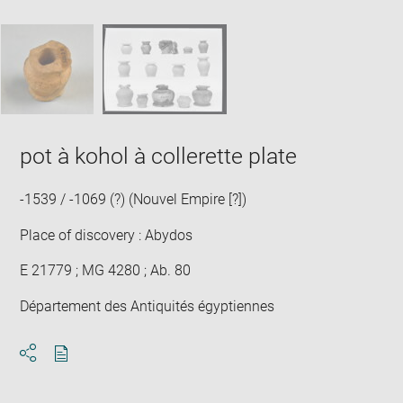
new
caption:
image
ima
window
SKIP IMAGE CAROUSEL
in
new
win
pot à kohol à collerette plate
-1539 / -1069 (?) (Nouvel Empire [?])
Place of discovery : Abydos
E 21779 ; MG 4280 ; Ab. 80
Département des Antiquités égyptiennes
Download
Share
pdf