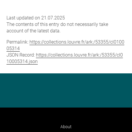
Last updated on 21.07.2025
The contents of this entry do not necessarily take
account of the latest data.
Permalink:
https://collections.louvre.fr/ark:/53355/cl0100
05314
JSON Record:
https://collections.louvre.fr/ark:/53355/cl0
10005314.json
About