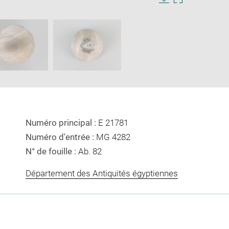
Download
Enlarge
image
image
ow
in
new
window
Numéro principal :
E 21781
Numéro d'entrée :
MG 4282
N° de fouille :
Ab. 82
Département des Antiquités égyptiennes