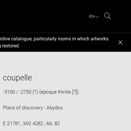
EN
Search
nline catalogue, particularly rooms in which artworks
 restored.
coupelle
-3100 / -2750 (?) (époque thinite [?])
Place of discovery : Abydos
E 21781 ; MG 4282 ; Ab. 82