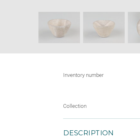
Image
in
caption:
new
SKIP IMAGE CAROUSEL
wind
Inventory number
Collection
DESCRIPTION