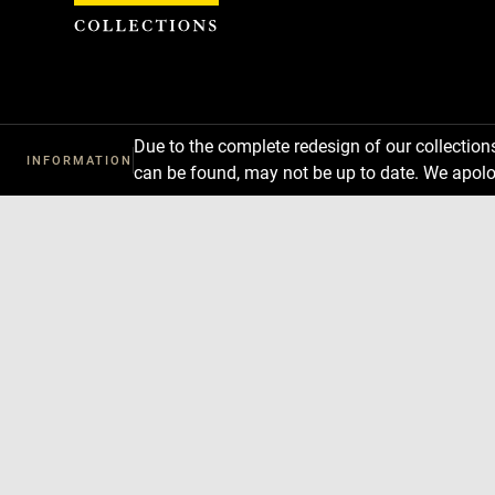
Cookies management panel
Due to the complete redesign of our collectio
INFORMATION
can be found, may not be up to date. We apolo
Download
Next
Previous