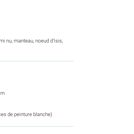
emi nu, manteau, noeud d'Isis,
 cm
ces de peinture blanche)