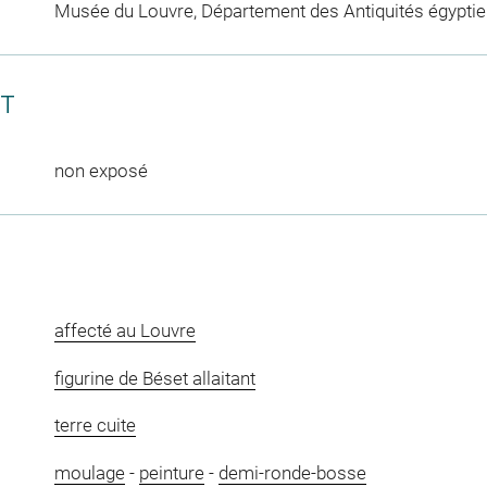
Musée du Louvre, Département des Antiquités égypti
CT
non exposé
affecté au Louvre
figurine de Béset allaitant
terre cuite
moulage
-
peinture
-
demi-ronde-bosse