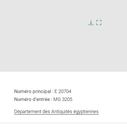
Download
Enlarge
image
image
in
new
window
Numéro principal :
E 20704
Numéro d'entrée :
MG 3205
Département des Antiquités égyptiennes