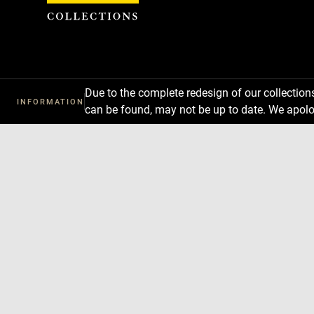
Cookies management panel
Due to the complete redesign of our collectio
INFORMATION
can be found, may not be up to date. We apolo
Download
Next
Previous